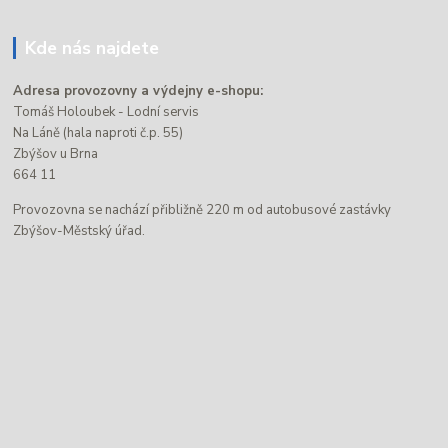
Kde nás najdete
Adresa provozovny a výdejny e-shopu:
Tomáš Holoubek - Lodní servis
Na Láně (hala naproti č.p. 55)
Zbýšov u Brna
664 11
Provozovna se nachází přibližně 220 m od autobusové zastávky
Zbýšov-Městský úřad.