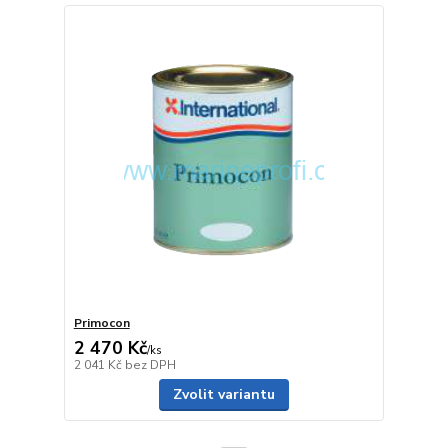
Primocon
2 470 Kč
/
ks
2 041 Kč
bez DPH
Zvolit variantu