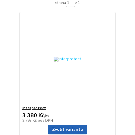
strana
z 1
Interprotect
3 380 Kč
/
ks
2 793 Kč
bez DPH
Zvolit variantu