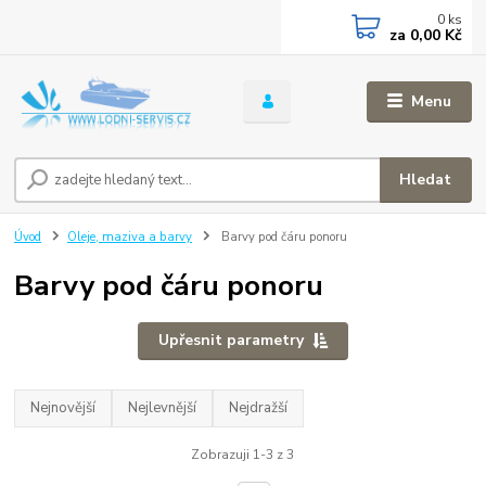
0
ks
za
0,00 Kč
Menu
Hledat
Úvod
Oleje, maziva a barvy
Barvy pod čáru ponoru
Barvy pod čáru ponoru
Upřesnit parametry
Nejnovější
Nejlevnější
Nejdražší
Zobrazuji 1-3 z 3