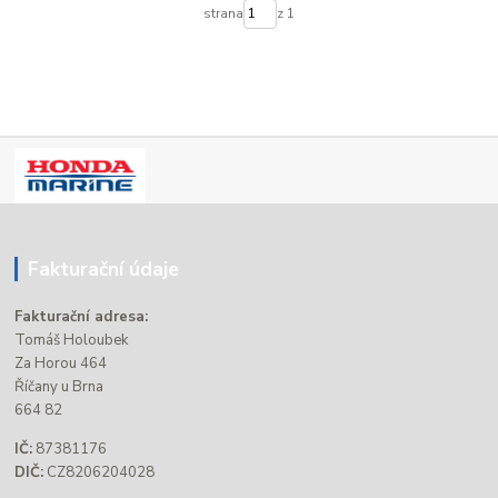
strana
z 1
Fakturační údaje
Fakturační adresa:
Tomáš Holoubek
Za Horou 464
Říčany u Brna
664 82
IČ:
87381176
DIČ:
CZ8206204028