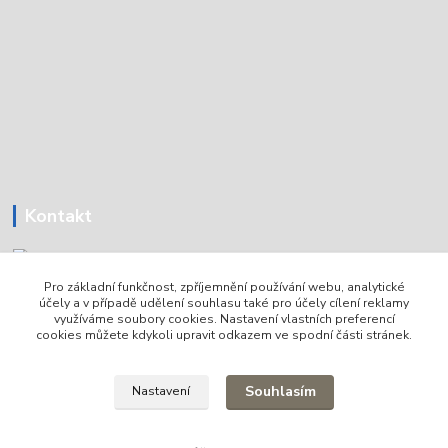
Kontakt
Pro základní funkčnost, zpříjemnění používání webu, analytické
Tomáš Holoubek
účely a v případě udělení souhlasu také pro účely cílení reklamy
+420736720979
využíváme soubory cookies. Nastavení vlastních preferencí
cookies můžete kdykoli upravit odkazem ve spodní části stránek.
info@lodni-servis.cz
Souhlasím
Nastavení