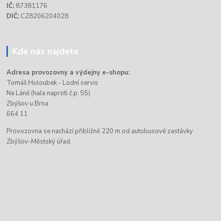
IČ:
87381176
DIČ:
CZ8206204028
Kde nás najdete
Adresa provozovny a výdejny e-shopu:
Tomáš Holoubek - Lodní servis
Na Láně (hala naproti č.p. 55)
Zbýšov u Brna
664 11
Provozovna se nachází přibližně 220 m od autobusové zastávky
Zbýšov-Městský úřad.