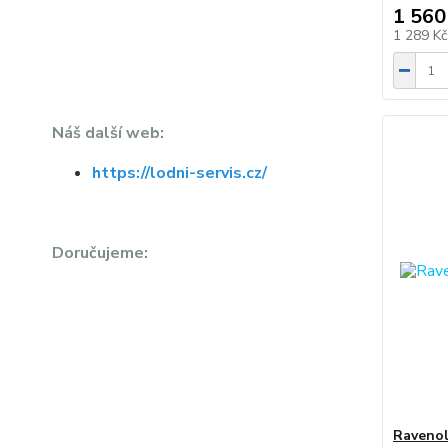
1 560
1 289 K
Náš další web:
https://lodni-servis.cz/
Doručujeme:
Ravenol