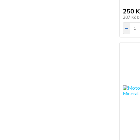
250 K
207 Kč
b