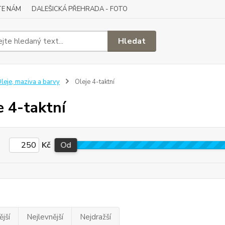
TE NÁM
DALEŠICKÁ PŘEHRADA - FOTO
Hledat
leje, maziva a barvy
Oleje 4-taktní
e 4-taktní
Kč
Od
jší
Nejlevnější
Nejdražší