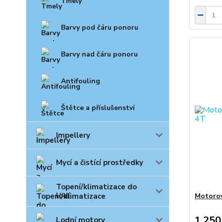
Tmely
Barvy pod čáru ponoru
Barvy nad čáru ponoru
Antifouling
Štětce a příslušenství
Impellery
Mycí a čistící prostředky
Topení/klimatizace do
lodí
Motorov
1 250
Lodní motory