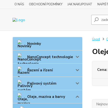
O NÁS
OBCHODNÍ PODMÍNKY
JAK NAKUPOVAT
NAPIŠ
Úvod
O
Novinky
Olej
NanoConcept technologie
Cena:
Řazení a řízení
Palivový systém
Oleje, maziva a barvy
Nejnově