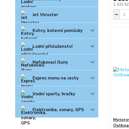
1 033 K
Jet thruster
Kotvy, kotevní pomůcky
Lodní příslušenství
Nafukovací čluny
Expres menu na cesty
Vodní sporty, hračky
Elektronika, sonary, GPS
Motorov
Outboa