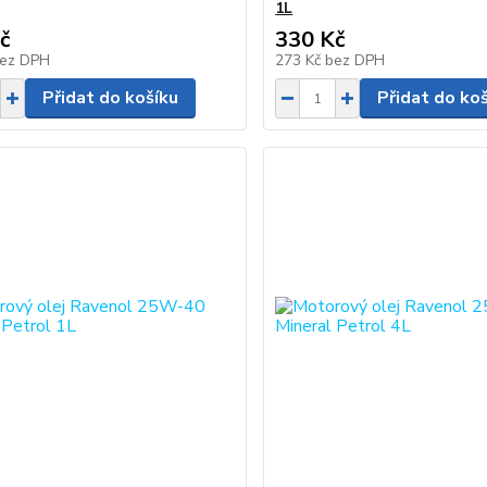
1L
č
330 Kč
ez DPH
273 Kč
bez DPH
Přidat do košíku
Přidat do ko