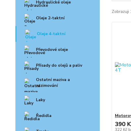
Hydraulické oleje
Zobrazuji 
Oleje 2-taktní
Oleje 4-taktní
Převodové oleje
Přísady do olejů a paliv
Ostatní maziva a
zazimování
Laky
Ředidla
Motorov
390 K
322 Kč
b