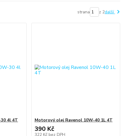
strana
z 2
další
30 4l 4T
Motorový olej Ravenol 10W-40 1L 4T
390 Kč
322 Kč
bez DPH