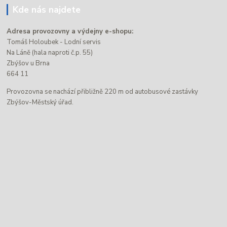
Kde nás najdete
Adresa provozovny a výdejny e-shopu:
Tomáš Holoubek - Lodní servis
Na Láně (hala naproti č.p. 55)
Zbýšov u Brna
664 11
Provozovna se nachází přibližně 220 m od autobusové zastávky
Zbýšov-Městský úřad.