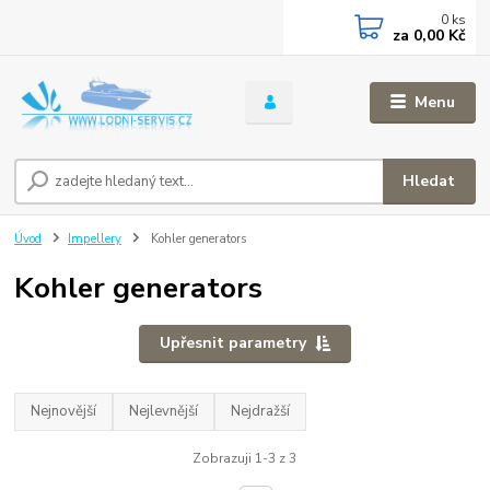
0
ks
za
0,00 Kč
Menu
Hledat
Úvod
Impellery
Kohler generators
Kohler generators
Upřesnit parametry
Nejnovější
Nejlevnější
Nejdražší
Zobrazuji 1-3 z 3