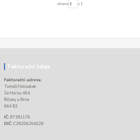
strana
z 1
Fakturační údaje
Fakturační adresa:
Tomáš Holoubek
Za Horou 464
Říčany u Brna
664 82
IČ:
87381176
DIČ:
CZ8206204028