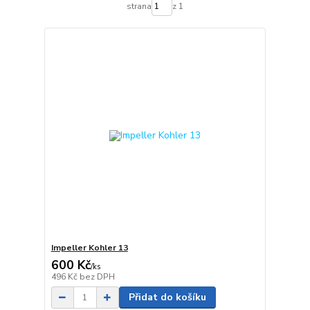
strana
z 1
Impeller Kohler 13
600 Kč
/
ks
496 Kč
bez DPH
Přidat do košíku