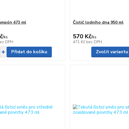
ampón 473 ml
Čistič lodního dna 950 ml
č
570 Kč
/
ks
/
ks
ez DPH
471 Kč
bez DPH
Přidat do košíku
Zvolit variantu