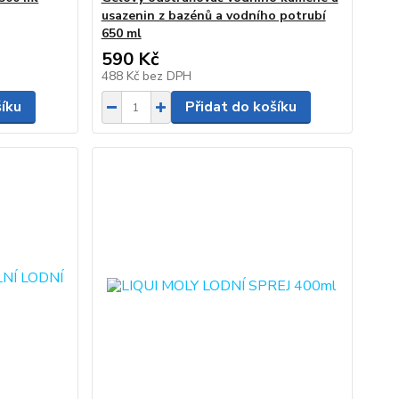
usazenin z bazénů a vodního potrubí
650 ml
590 Kč
488 Kč
bez DPH
šíku
Přidat do košíku