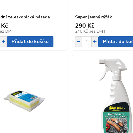
dní teleskopická násada
Super jemný rýžák
 Kč
290 Kč
ez DPH
240 Kč
bez DPH
Přidat do košíku
Přidat do ko