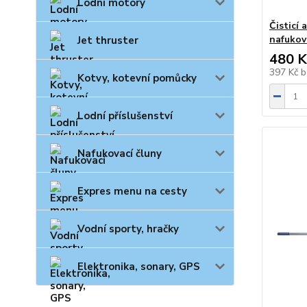
Lodní motory
Čisticí
nafukov
Jet thruster
480 K
397 Kč
b
Kotvy, kotevní pomůcky
Lodní příslušenství
Nafukovací čluny
Expres menu na cesty
Vodní sporty, hračky
Elektronika, sonary, GPS