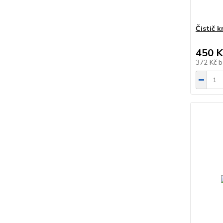
Čistič 
450 K
372 Kč
b