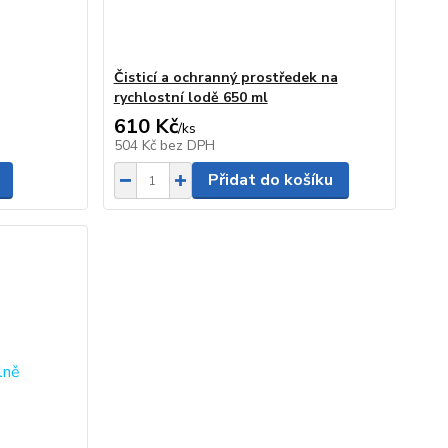
Čisticí a ochranný prostředek na
rychlostní lodě 650 ml
610 Kč
/
ks
504 Kč
bez DPH
Přidat do košíku