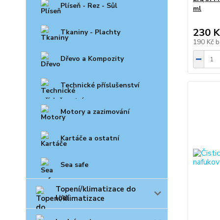
Plíseň - Rez - Sůl
ml
230 K
Tkaniny - Plachty
190 Kč
b
Dřevo a Kompozity
Technické příslušenství
Motory a zazimování
Kartáče a ostatní
Sea safe
Topení/klimatizace do
lodí