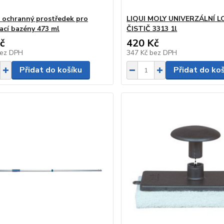
 a ochranný prostředek pro
LIQUI MOLY UNIVERZÁLNÍ L
ací bazény 473 ml
ČISTIČ 3313 1l
č
420 Kč
ez DPH
347 Kč
bez DPH
Přidat do košíku
Přidat do ko