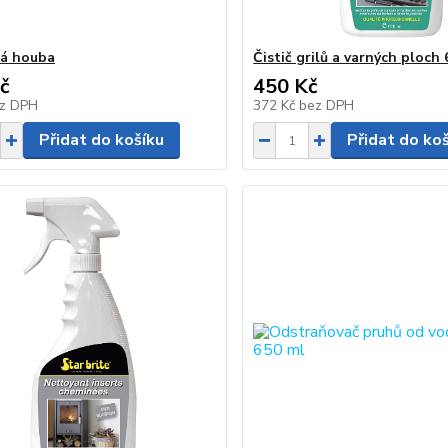
á houba
Čistič grilů a varných ploch
č
450 Kč
z DPH
372 Kč
bez DPH
Přidat do košíku
Přidat do ko