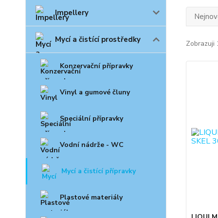
Impellery
Nejnově
Mycí a čistící prostředky
Zobrazuji 
Konzervační přípravky
Vinyl a gumové čluny
Speciální přípravky
Vodní nádrže - WC
Mycí a čistící přípravky
Plastové materiály
LIQUI M