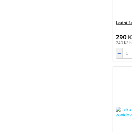
Lodní š
290 K
240 Kč
b