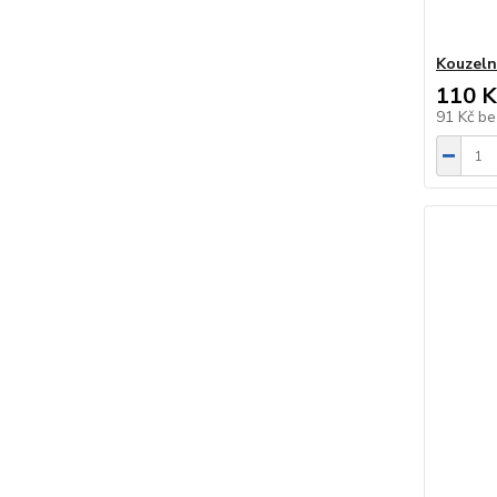
Kouzeln
110 K
91 Kč
be