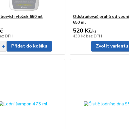
krbových vložek 650 ml
Odstraňovač pruhů od vodní
650 ml
č
520 Kč
/
ks
ez DPH
430 Kč
bez DPH
Přidat do košíku
Zvolit variantu