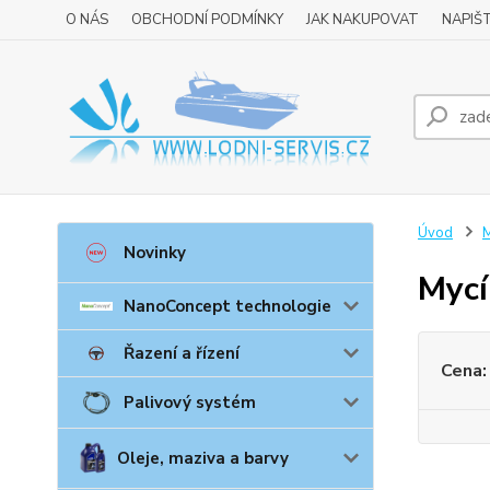
O NÁS
OBCHODNÍ PODMÍNKY
JAK NAKUPOVAT
NAPIŠ
Úvod
M
Novinky
Mycí 
NanoConcept technologie
Řazení a řízení
Cena:
Palivový systém
Oleje, maziva a barvy