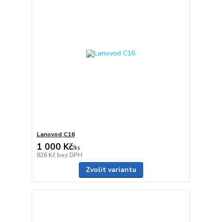
Lanovod C16
1 000 Kč
/
ks
826 Kč
bez DPH
Zvolit variantu