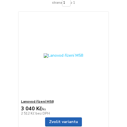
strana
z 1
Lanovod řízení M58
3 040 Kč
/
ks
2 512 Kč
bez DPH
Zvolit variantu