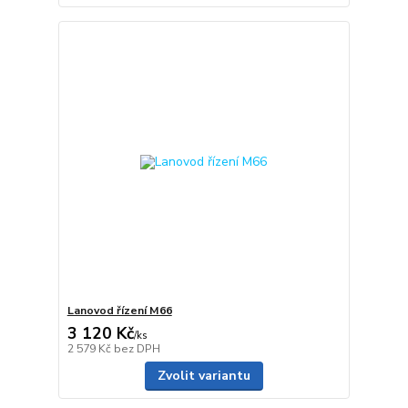
Lanovod řízení M66
3 120 Kč
/
ks
2 579 Kč
bez DPH
Zvolit variantu