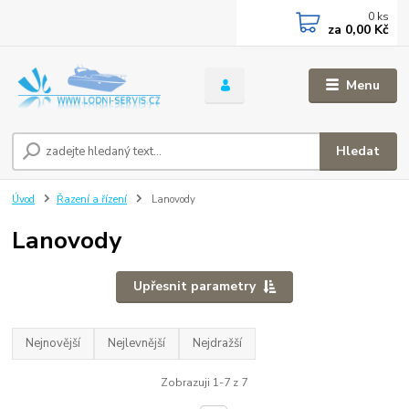
0
ks
za
0,00 Kč
Menu
Hledat
Úvod
Řazení a řízení
Lanovody
Lanovody
Upřesnit parametry
Nejnovější
Nejlevnější
Nejdražší
Zobrazuji 1-7 z 7