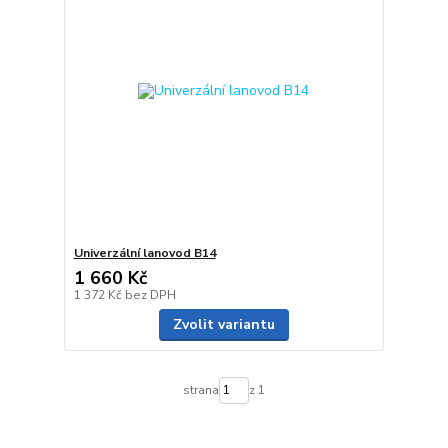
Univerzální lanovod B14
1 660 Kč
1 372 Kč
bez DPH
Zvolit variantu
strana
z 1