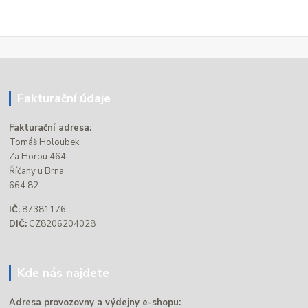
Fakturační údaje
Fakturační adresa:
Tomáš Holoubek
Za Horou 464
Říčany u Brna
664 82
IČ:
87381176
DIČ:
CZ8206204028
Kde nás najdete
Adresa provozovny a výdejny e-shopu: