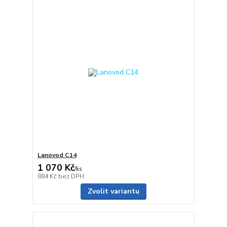
Lanovod C14
1 070 Kč
/
ks
884 Kč
bez DPH
Zvolit variantu