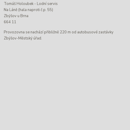
Tomáš Holoubek - Lodní servis
Na Láně (hala naproti č.p. 55)
Zbýšov u Brna
664 11
Provozovna se nachází přibližně 220 m od autobusové zastávky
Zbýšov-Městský úřad.