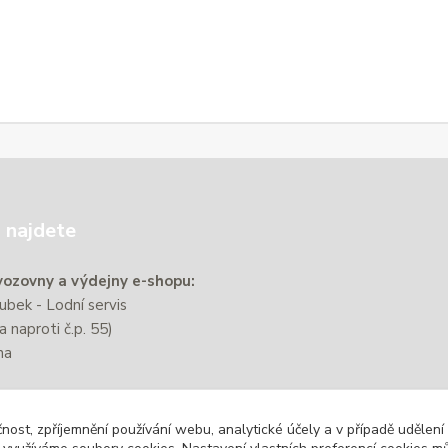
 najdete
ozovny a výdejny e-shopu:
bek - Lodní servis
a naproti č.p. 55)
na
e nachází přibližně 220 m od
čnost, zpříjemnění používání webu, analytické účely a v případě udělení
zastávky Zbýšov-Městský