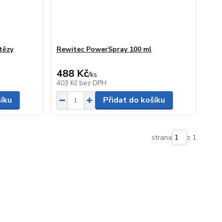
tězy
Rewitec PowerSpray 100 ml
488 Kč
/
ks
403 Kč
bez DPH
šíku
Přidat do košíku
strana
z 1