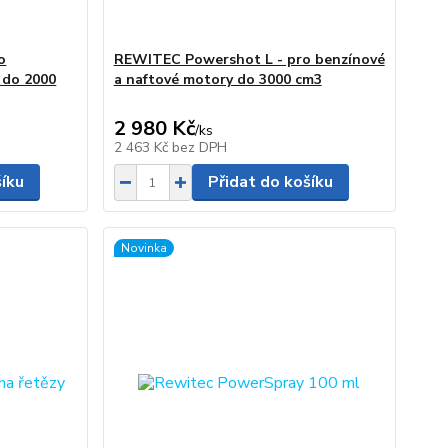
o
REWITEC Powershot L - pro benzínové
 do 2000
a naftové motory do 3000 cm3
2 980 Kč
/
ks
2 463 Kč
bez DPH
šíku
Přidat do košíku
Novinka