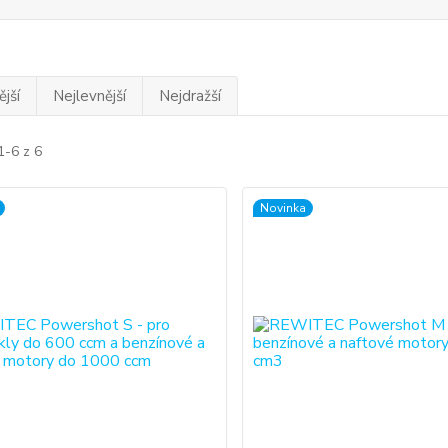
jší
Nejlevnější
Nejdražší
1-6 z 6
Novinka