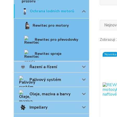
Ochrana lodních motorů
Nejnově
Rewitec pro motory
Rewitec pro převodovky
Zobrazuji 
Rewitec spreje
Novinka
Řazení a řízení
Palivový systém
Oleje, maziva a barvy
Impellery