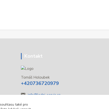
Kontakt
Tomáš Holoubek
+420736720979
info@lodni-servis.cz
 souhlasu také pro