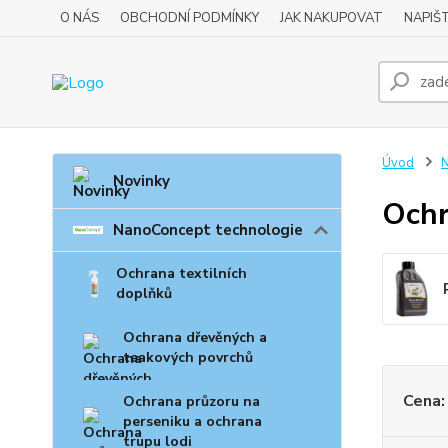
O NÁS
OBCHODNÍ PODMÍNKY
JAK NAKUPOVAT
NAPIŠ
Úvod
N
Novinky
Ochr
NanoConcept technologie
Ochrana textilních
doplňků
Ochrana dřevěných a
teakových povrchů
Cena:
Ochrana průzoru na
perseniku a ochrana
trupu lodi