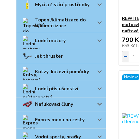
Mycí a čistící prostředky
REWITE
Topení/klimatizace do
motocyk
lodí
naftové
790 K
Lodní motory
653 Kč
b
Jet thruster
Kotvy, kotevní pomůcky
Novinka
Lodní příslušenství
Nafukovací čluny
Expres menu na cesty
Vodní sporty, hračky