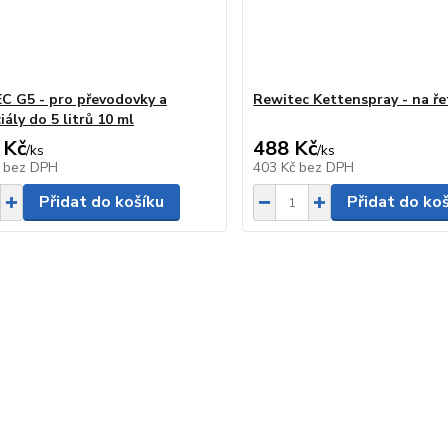
 G5 - pro převodovky a
Rewitec Kettenspray - na ře
iály do 5 litrů 10 ml
 Kč
488 Kč
/
ks
/
ks
č
bez DPH
403 Kč
bez DPH
Přidat do košíku
Přidat do ko