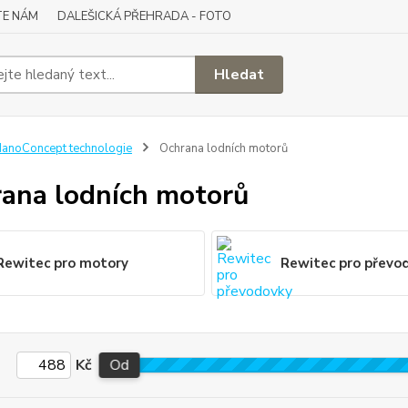
TE NÁM
DALEŠICKÁ PŘEHRADA - FOTO
Hledat
anoConcept technologie
Ochrana lodních motorů
ana lodních motorů
Rewitec pro motory
Rewitec pro převo
Kč
Od