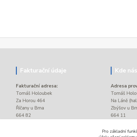
Fakturační údaje
Kde nás
Fakturační adresa:
Adresa prov
Tomáš Holoubek
Tomáš Holou
Za Horou 464
Na Láně (hal
Říčany u Brna
Zbýšov u Br
664 82
664 11
IČ:
87381176
Provozovna s
Pro základní funk
DIČ:
CZ8206204028
autobusové 