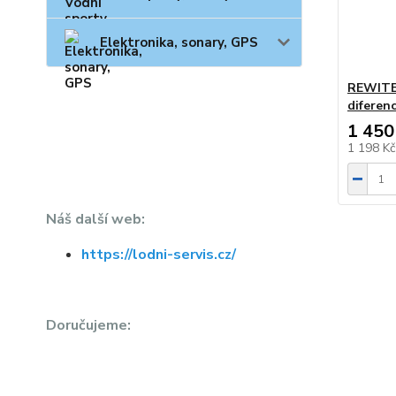
Elektronika, sonary, GPS
REWITEC
diferenc
1 450
1 198 K
Náš další web:
https://lodni-servis.cz/
Doručujeme: