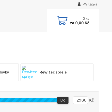
Přihlášení
0
ks
za
0,00 Kč
dovky
Rewitec spreje
Do
Kč