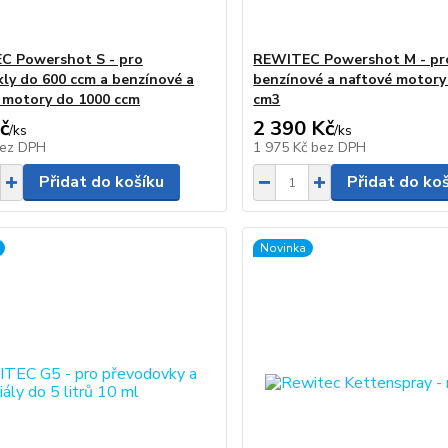
C Powershot S - pro
REWITEC Powershot M - pr
ly do 600 ccm a benzínové a
benzínové a naftové motory
 motory do 1000 ccm
cm3
č
2 390 Kč
/
ks
/
ks
ez DPH
1 975 Kč
bez DPH
Přidat do košíku
Přidat do ko
Novinka