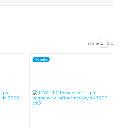
strana
z 1
Novinka