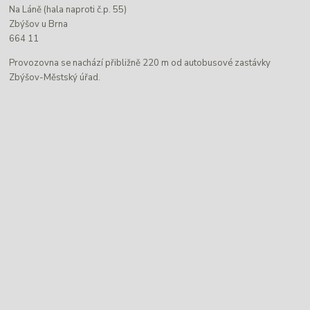
Na Láně (hala naproti č.p. 55)
Zbýšov u Brna
664 11
Provozovna se nachází přibližně 220 m od autobusové zastávky
Zbýšov-Městský úřad.