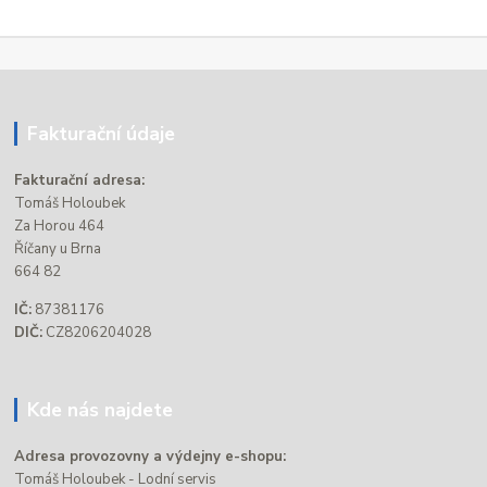
Fakturační údaje
Fakturační adresa:
Tomáš Holoubek
Za Horou 464
Říčany u Brna
664 82
IČ:
87381176
DIČ:
CZ8206204028
Kde nás najdete
Adresa provozovny a výdejny e-shopu:
Tomáš Holoubek - Lodní servis