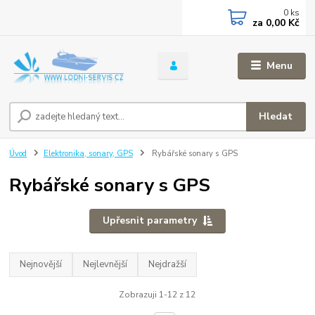
0
ks
za
0,00 Kč
Menu
Hledat
Úvod
Elektronika, sonary, GPS
Rybářské sonary s GPS
Rybářské sonary s GPS
Upřesnit parametry
Nejnovější
Nejlevnější
Nejdražší
Zobrazuji 1-12 z 12