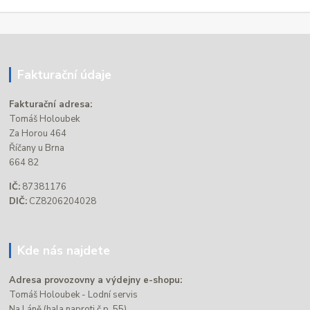
Fakturační údaje
Fakturační adresa:
Tomáš Holoubek
Za Horou 464
Říčany u Brna
664 82
IČ:
87381176
DIČ:
CZ8206204028
Kde nás najdete
Adresa provozovny a výdejny e-shopu:
Tomáš Holoubek - Lodní servis
Na Láně (hala naproti č.p. 55)