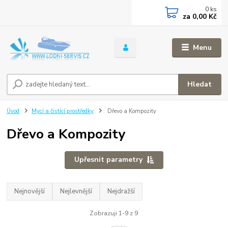
0
ks
za
0,00 Kč
Menu
Hledat
Úvod
Mycí a čistící prostředky
Dřevo a Kompozity
Dřevo a Kompozity
Upřesnit parametry
Nejnovější
Nejlevnější
Nejdražší
Zobrazuji 1-9 z 9