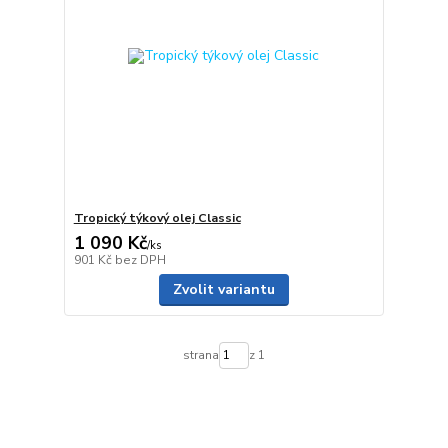
Tropický týkový olej Classic
1 090 Kč
/
ks
901 Kč
bez DPH
Zvolit variantu
strana
z 1