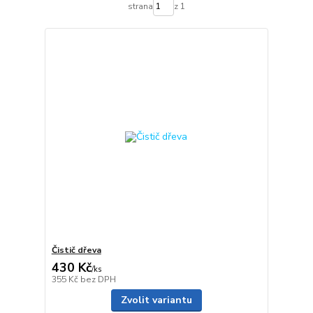
strana
z 1
Čistič dřeva
430 Kč
/
ks
355 Kč
bez DPH
Zvolit variantu