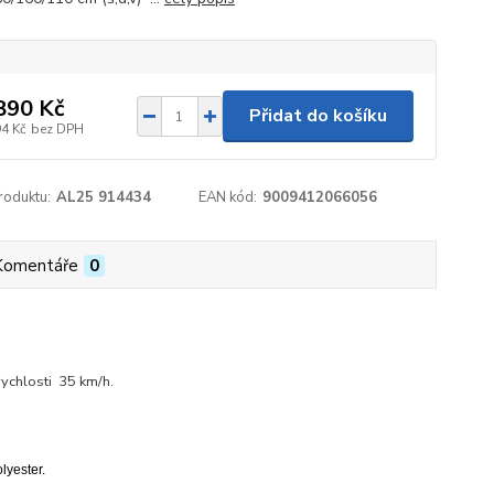
890 Kč
Přidat do košíku
94 Kč
bez DPH
roduktu:
AL25 914434
EAN kód:
9009412066056
Komentáře
0
rychlosti 35 km/h.
lyester.