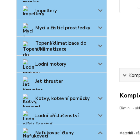
Impellery
Mycí a čistící prostředky
Topení/klimatizace do
lodí
Lodní motory
Kompl
Jet thruster
Komple
Kotvy, kotevní pomůcky
Bimini - sk
Lodní příslušenství
Nafukovací čluny
Materiál - r