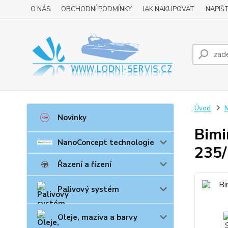
O NÁS
OBCHODNÍ PODMÍNKY
JAK NAKUPOVAT
NAPIŠ
Úvod
N
Novinky
Bimi
NanoConcept technologie
235/
Řazení a řízení
Palivový systém
Oleje, maziva a barvy