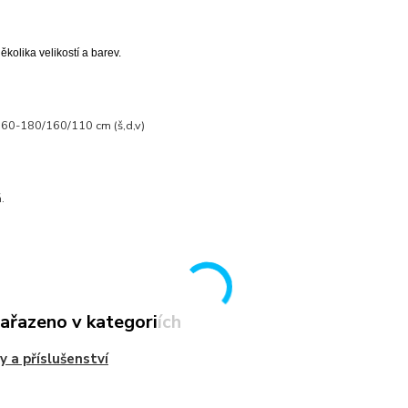
několika velikostí a barev.
60-180/160/110 cm (š,d,v)
.
zařazeno v kategoriích
y a příslušenství