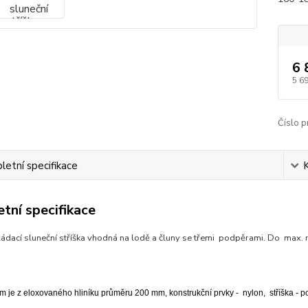
6 
5 6
Číslo p
etní specifikace
tní specifikace
ládací sluneční stříška vhodná na lodě a čluny se třemi podpěrami. Do max. 
ám je z eloxovaného hliníku průměru 200 mm, konstrukční prvky - nylon, stříška - po