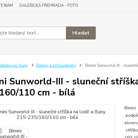
TE NÁM
DALEŠICKÁ PŘEHRADA - FOTO
Hledat
afukovací čluny
Biminy a příslušenství
Bimini Sunworld-III - slunečn
ni Sunworld-III - sluneční stříšk
160/110 cm - bílá
Bimini 
podpěr
eloxov
stříšk
160-18