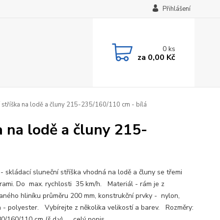
Přihlášení
0
ks
za
0,00 Kč
í stříška na lodě a čluny 215-235/160/110 cm - bílá
a na lodě a čluny 215-
- skládací sluneční stříška vhodná na lodě a čluny se třemi
ami. Do max. rychlosti 35 km/h. Materiál - rám je z
aného hliníku průměru 200 mm, konstrukční prvky - nylon,
a - polyester. Vybírejte z několika velikostí a barev. Rozměry:
0/160/110 cm (š,d,v) ...
celý popis