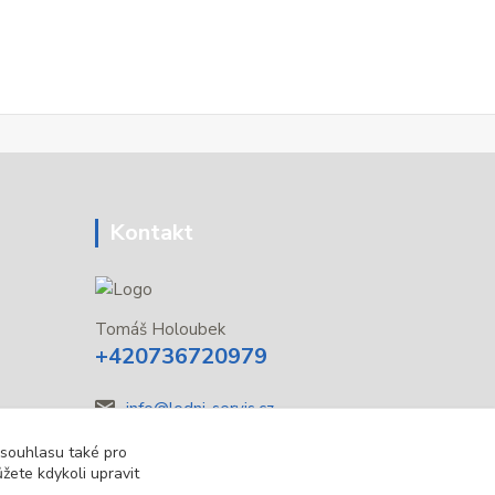
Kontakt
Tomáš Holoubek
+420736720979
info@lodni-servis.cz
 souhlasu také pro
žete kdykoli upravit