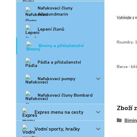
Nafukovací čluny
Allroundmarin
Vybírejte z 
Lepení člunů
Rozměry: 1
Biminy a příslušenství
Pádla a příslušenství
Barva - bílá
Nafukovací pumpy
Nafukovací čluny Bombard
Zboží 
Expres menu na cesty
Bimin
Vodní sporty, hračky