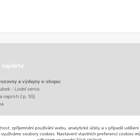
 najdete
ozovny a výdejny e-shopu:
bek - Lodní servis
a naproti č.p. 55)
na
e nachází přibližně 220 m od
čnost, zpříjemnění používání webu, analytické účely a v případě udělení
zastávky Zbýšov-Městský
y využíváme soubory cookies. Nastavení vlastních preferencí cookies mů
odkazem ve spodní části stránek.