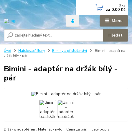
0
ks
za
0,00 Kč
Menu
Hledat
Úvod
Nafukovací čluny
Biminy a příslušenství
Bimini - adaptér na
držák bílý - pár
Bimini - adaptér na držák bílý -
pár
Držák s adaptérem. Materiál - nylon. Cena za pár.
celý popis