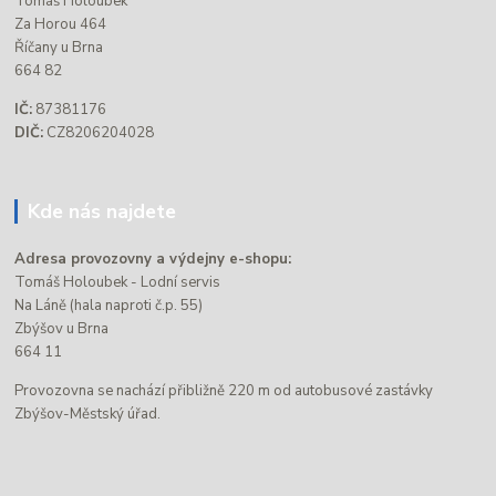
Tomáš Holoubek
Za Horou 464
Říčany u Brna
664 82
IČ:
87381176
DIČ:
CZ8206204028
Kde nás najdete
Adresa provozovny a výdejny e-shopu:
Tomáš Holoubek - Lodní servis
Na Láně (hala naproti č.p. 55)
Zbýšov u Brna
664 11
Provozovna se nachází přibližně 220 m od autobusové zastávky
Zbýšov-Městský úřad.