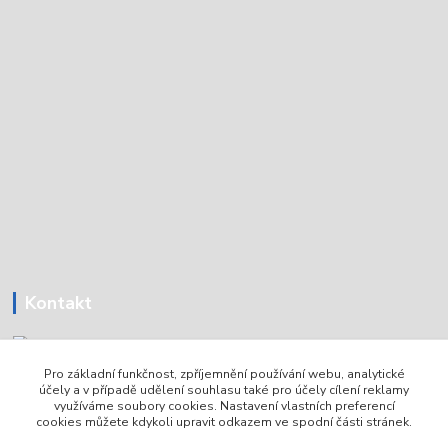
Kontakt
Pro základní funkčnost, zpříjemnění používání webu, analytické
Tomáš Holoubek
účely a v případě udělení souhlasu také pro účely cílení reklamy
+420736720979
využíváme soubory cookies. Nastavení vlastních preferencí
cookies můžete kdykoli upravit odkazem ve spodní části stránek.
info@lodni-servis.cz