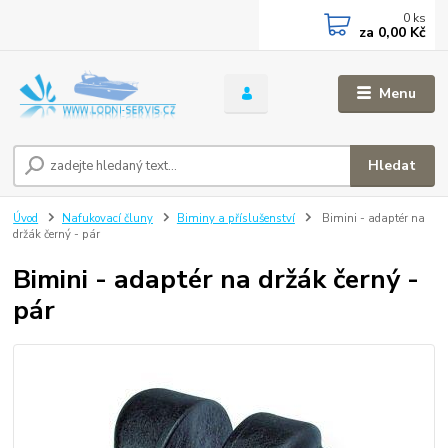
0
ks
za
0,00 Kč
Menu
Hledat
Úvod
Nafukovací čluny
Biminy a příslušenství
Bimini - adaptér na
držák černý - pár
Bimini - adaptér na držák černý -
pár