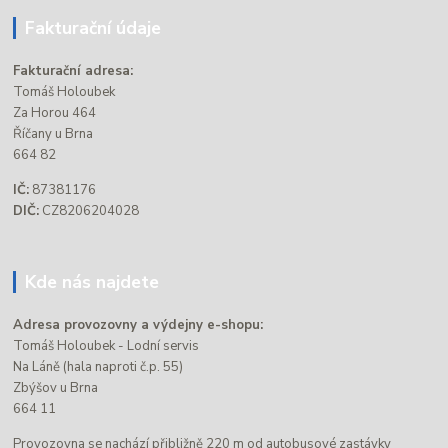
Fakturační údaje
Fakturační adresa:
Tomáš Holoubek
Za Horou 464
Říčany u Brna
664 82
IČ:
87381176
DIČ:
CZ8206204028
Kde nás najdete
Adresa provozovny a výdejny e-shopu:
Tomáš Holoubek - Lodní servis
Na Láně (hala naproti č.p. 55)
Zbýšov u Brna
664 11
Provozovna se nachází přibližně 220 m od autobusové zastávky