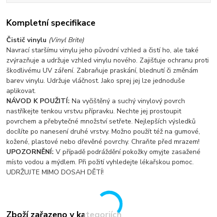
Kompletní specifikace
Čistič vinylu
(Vinyl Brite)
Navrací staršímu vinylu jeho původní vzhled a čistí ho, ale také
zvýrazňuje a udržuje vzhled vinylu nového. Zajišťuje ochranu proti
škodlivému UV záření. Zabraňuje praskání, blednutí či změnám
barev vinylu. Udržuje vláčnost. Jako sprej jej lze jednoduše
aplikovat.
NÁVOD K POUŽITÍ:
Na vyčištěný a suchý vinylový povrch
nastříkejte tenkou vrstvu přípravku. Nechte jej prostoupit
povrchem a přebytečné množství setřete. Nejlepších výsledků
docílíte po nanesení druhé vrstvy. Možno použít též na gumové,
kožené, plastové nebo dřevěné povrchy. Chraňte před mrazem!
UPOZORNĚNÍ:
V případě podráždění pokožky omyjte zasažené
místo vodou a mýdlem. Při požití vyhledejte lékařskou pomoc.
UDRŽUJTE MIMO DOSAH DĚTÍ!
Zboží zařazeno v kategoriích