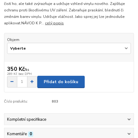
čistí ho, ale také zvýrazňuje a udržuje vzhled vinylu nového. Zajišťuje
ochranu proti škodlivému UV záření. Zabraňuje praskání, blednutí či
změnám barev vinylu. Udržuje vláčnost. Jako sprej jej lze jednoduše
aplikovat.NÁVOD K P...
celý popis
Objem
350 Kč
/
ks
289 Kč
bez DPH
Přidat do košíku
Číslo produktu:
803
Kompletní specifikace
Komentáře
0