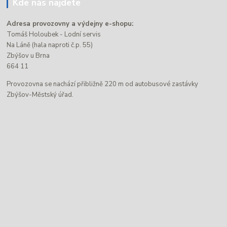
Kde nás najdete
Adresa provozovny a výdejny e-shopu:
Tomáš Holoubek - Lodní servis
Na Láně (hala naproti č.p. 55)
Zbýšov u Brna
664 11
Provozovna se nachází přibližně 220 m od autobusové zastávky
Zbýšov-Městský úřad.