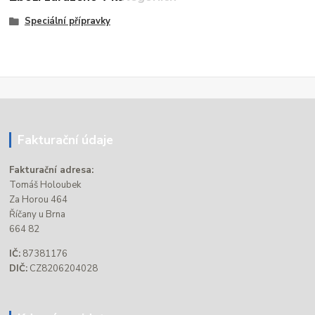
Speciální přípravky
Fakturační údaje
Fakturační adresa:
Tomáš Holoubek
Za Horou 464
Říčany u Brna
664 82
IČ:
87381176
DIČ:
CZ8206204028