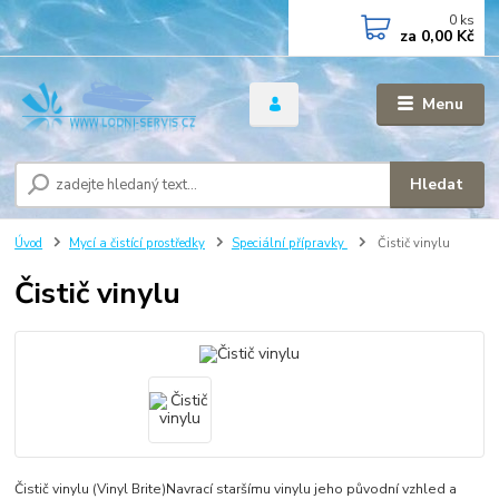
0
ks
za
0,00 Kč
Menu
Hledat
Úvod
Mycí a čistící prostředky
Speciální přípravky
Čistič vinylu
Čistič vinylu
Čistič vinylu (Vinyl Brite)Navrací staršímu vinylu jeho původní vzhled a