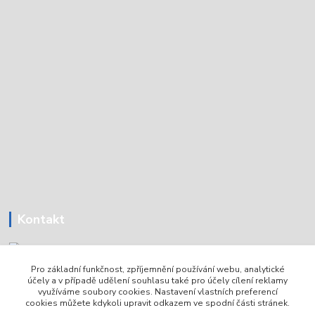
Kontakt
Pro základní funkčnost, zpříjemnění používání webu, analytické
Tomáš Holoubek
účely a v případě udělení souhlasu také pro účely cílení reklamy
+420736720979
využíváme soubory cookies. Nastavení vlastních preferencí
cookies můžete kdykoli upravit odkazem ve spodní části stránek.