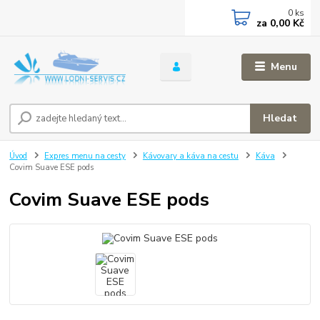
0
ks
za
0,00 Kč
Menu
Hledat
Úvod
Expres menu na cesty
Kávovary a káva na cestu
Káva
Covim Suave ESE pods
Covim Suave ESE pods