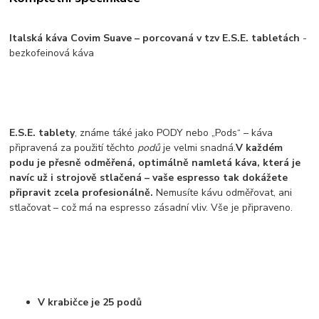
Italská káva Covim Suave – porcovaná v tzv E.S.E. tabletách
-
bezkofeinová káva
E.S.E. tablety
, známe táké jako PODY nebo „Pods“ – káva
připravená za použití těchto
podů
je velmi snadná.
V každém
podu je přesně odměřená, optimálně namletá káva, která je
navíc už i strojově stlačená – vaše espresso tak dokážete
připravit zcela profesionálně.
Nemusíte kávu odměřovat, ani
stlačovat – což má na espresso zásadní vliv. Vše je připraveno.
V krabičce je 25 podů