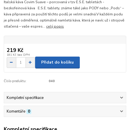
Italská káva Covim Suave – porcovaná v tzv E.S.E. tabletách -
bezkofeinová káva E.S.E. tablety, známe táké jako PODY nebo „Pods“ –
káva připravená za použití těchto podů je velmi snadná.V každém podu
je přesně odměřená, optimálně namletá káva, která je navíc už i strojově
stlačená – vaše espres...
celý popis
219 Kč
181 Kč
bez DPH
Přidat do košíku
Číslo produktu:
040
Kompletní specifikace
Komentáře
0
Kompletní specifikace