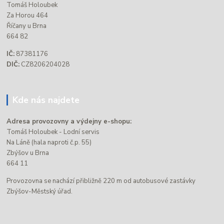
Tomáš Holoubek
Za Horou 464
Říčany u Brna
664 82
IČ:
87381176
DIČ:
CZ8206204028
Kde nás najdete
Adresa provozovny a výdejny e-shopu:
Tomáš Holoubek - Lodní servis
Na Láně (hala naproti č.p. 55)
Zbýšov u Brna
664 11
Provozovna se nachází přibližně 220 m od autobusové zastávky
Zbýšov-Městský úřad.