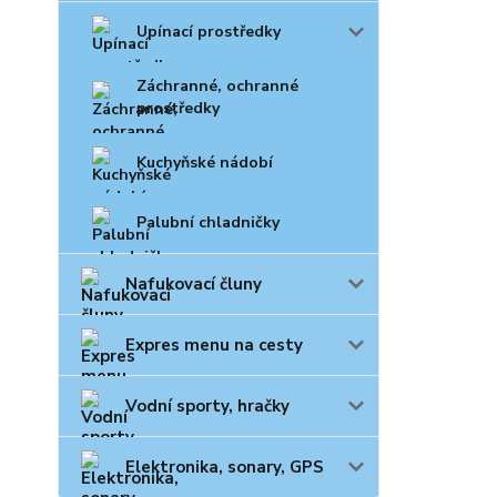
Upínací prostředky
Záchranné, ochranné
prostředky
Kuchyňské nádobí
Palubní chladničky
Nafukovací čluny
Expres menu na cesty
Vodní sporty, hračky
Elektronika, sonary, GPS