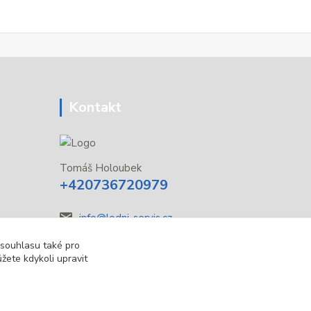
Kontakt
Tomáš Holoubek
+420736720979
info@lodni-servis.cz
 souhlasu také pro
žete kdykoli upravit