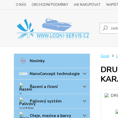
O NÁS
OBCHODNÍ PODMÍNKY
JAK NAKUPOVAT
NAPIŠ
Úvod
L
Novinky
DRU
NanoConcept technologie
KAR
Řazení a řízení
Palivový systém
Oleje, maziva a barvy