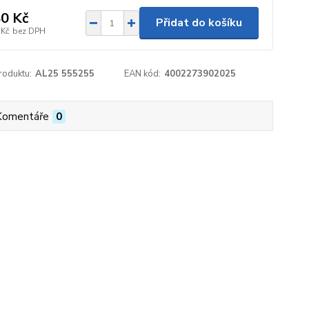
0 Kč
Přidat do košíku
 Kč
bez DPH
roduktu:
AL25 555255
EAN kód:
4002273902025
Komentáře
0