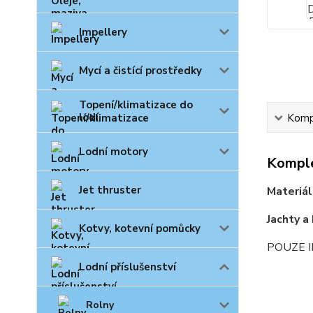
Impellery
Mycí a čistící prostředky
Topení/klimatizace do
lodí
Kompl
Lodní motory
Komple
Jet thruster
Materiál
Jachty a
Kotvy, kotevní pomůcky
POUZE 
Lodní příslušenství
Rolny