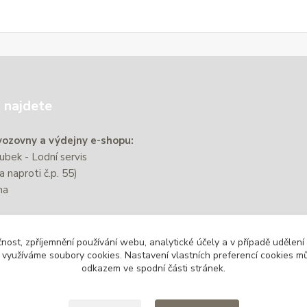
 najdete
ozovny a výdejny e-shopu:
bek - Lodní servis
a naproti č.p. 55)
na
e nachází přibližně 220 m od
čnost, zpříjemnění používání webu, analytické účely a v případě udělení
zastávky Zbýšov-Městský
y využíváme soubory cookies. Nastavení vlastních preferencí cookies mů
odkazem ve spodní části stránek.