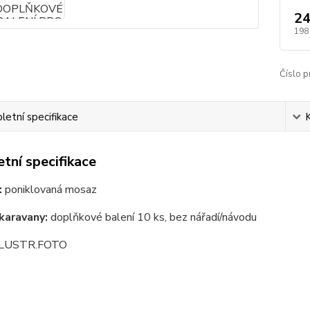
24
198
Číslo p
etní specifikace
tní specifikace
:
poniklovaná mosaz
 karavany:
doplňkové balení 10 ks, bez nářadí/návodu
ILUSTR.FOTO