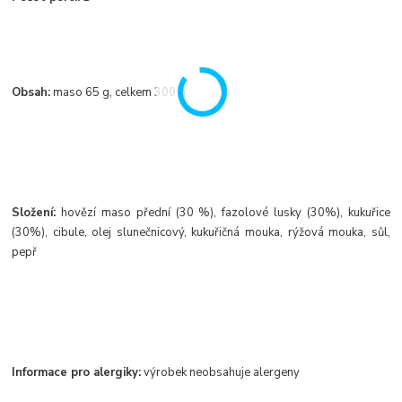
Obsah:
maso 65 g, celkem 300 g
Složení:
hovězí maso přední (30 %), fazolové lusky (30%), kukuřice
(30%), cibule, olej slunečnicový, kukuřičná mouka, rýžová mouka, sůl,
pepř
Informace pro alergiky:
výrobek neobsahuje alergeny