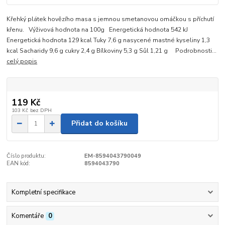
Křehký plátek hovězího masa s jemnou smetanovou omáčkou s příchutí
křenu. Výživová hodnota na 100g Energetická hodnota 542 kJ
Energetická hodnota 129 kcal Tuky 7,6 g nasycené mastné kyseliny 1,3
kcal Sacharidy 9,6 g cukry 2,4 g Bílkoviny 5,3 g Sůl 1,21 g Podrobnosti...
celý popis
119 Kč
103 Kč
bez DPH
Přidat do košíku
Číslo produktu:
EM-8594043790049
EAN kód:
8594043790
Kompletní specifikace
Komentáře
0