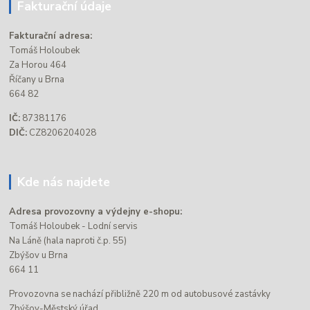
Fakturační údaje
Fakturační adresa:
Tomáš Holoubek
Za Horou 464
Říčany u Brna
664 82
IČ:
87381176
DIČ:
CZ8206204028
Kde nás najdete
Adresa provozovny a výdejny e-shopu:
Tomáš Holoubek - Lodní servis
Na Láně (hala naproti č.p. 55)
Zbýšov u Brna
664 11
Provozovna se nachází přibližně 220 m od autobusové zastávky
Zbýšov-Městský úřad.