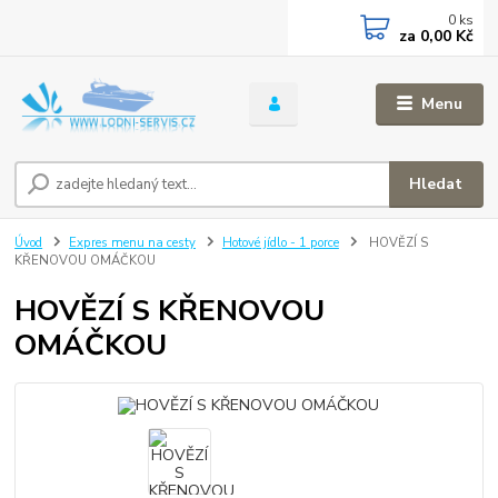
0
ks
za
0,00 Kč
Menu
Hledat
Úvod
Expres menu na cesty
Hotové jídlo - 1 porce
HOVĚZÍ S
KŘENOVOU OMÁČKOU
HOVĚZÍ S KŘENOVOU
OMÁČKOU