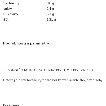
Sacharidy
9,6 g
cukry
2,4 g
Bílkoviny
5,3 g
Sůl
1,21 g
Podrobnosti a parametry
TRADIČNÍ ČESKÉ JÍDLO, POTRAVINA BEZ LEPKU, BEZ LAKTÓZY
Hotové jídlo sterilované, vyrobeno bez konzervačních látek, bez přílohy
Počet porcí:
1