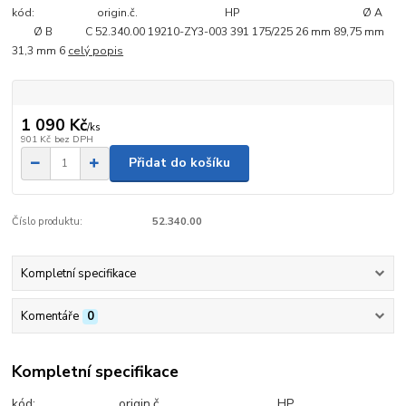
kód: origin.č. HP Ø A
Ø B C 52.340.00 19210-ZY3-003 391 175/225 26 mm 89,75 mm
31,3 mm 6
celý popis
1 090 Kč
/
ks
901 Kč
bez DPH
Přidat do košíku
Číslo produktu:
52.340.00
Kompletní specifikace
Komentáře
0
Kompletní specifikace
kód: origin.č. HP