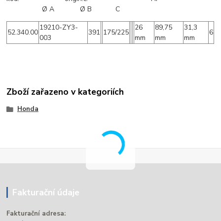
Ø A Ø B C
19210-ZY3-
26
89,75
31,3
52.340.00
391
175/225
6
003
mm
mm
mm
Zboží zařazeno v kategoriích
Honda
Fakturační údaje
Fakturační adresa: