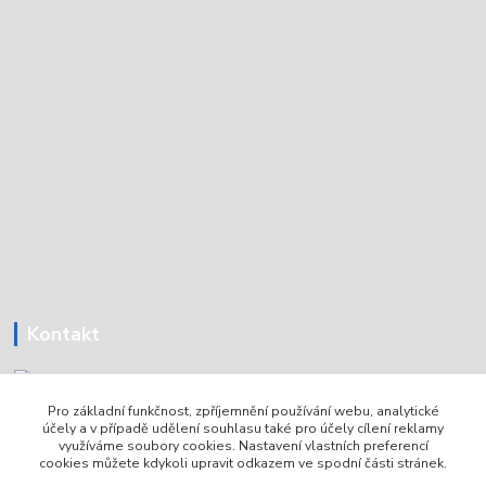
Kontakt
Pro základní funkčnost, zpříjemnění používání webu, analytické
Tomáš Holoubek
účely a v případě udělení souhlasu také pro účely cílení reklamy
+420736720979
využíváme soubory cookies. Nastavení vlastních preferencí
cookies můžete kdykoli upravit odkazem ve spodní části stránek.
info@lodni-servis.cz