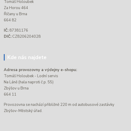
Tomáš Holoubek
Za Horou 464
Říčany u Brna
664 82
IČ:
87381176
DIČ:
CZ8206204028
Kde nás najdete
Adresa provozovny a výdejny e-shopu:
Tomáš Holoubek - Lodní servis
Na Láně (hala naproti č.p. 55)
Zbýšov u Brna
664 11
Provozovna se nachází přibližně 220 m od autobusové zastávky
Zbýšov-Městský úřad.