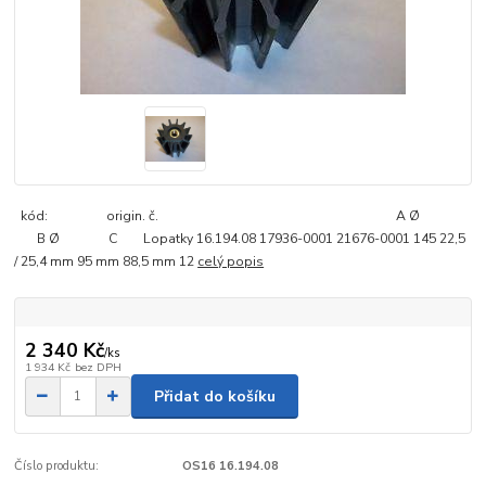
kód: origin. č. A Ø
B Ø C Lopatky 16.194.08 17936-0001 21676-0001 145 22,5
/ 25,4 mm 95 mm 88,5 mm 12
celý popis
2 340 Kč
/
ks
1 934 Kč
bez DPH
Přidat do košíku
Číslo produktu:
OS16 16.194.08