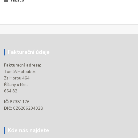
Jabsco
Fakturační údaje
Fakturační adresa:
Tomáš Holoubek
Za Horou 464
Říčany u Brna
664 82
IČ:
87381176
DIČ:
CZ8206204028
Kde nás najdete