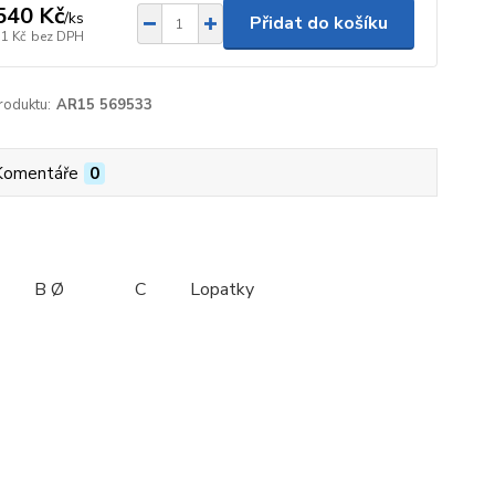
540 Kč
/
ks
Přidat do košíku
31 Kč
bez DPH
roduktu:
AR15 569533
Komentáře
0
Lopatky