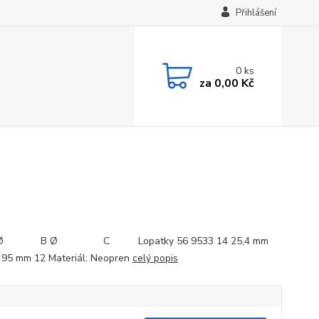
Přihlášení
0
ks
za
0,00 Kč
kód:
 B Ø C Lopatky 56 9533 14 25,4 mm
95 mm 12 Materiál: Neopren
celý popis