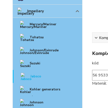
Impellery
Mercury/Mariner
Tohatsu
Kompl
Johnson/Evinrude
Komple
k
Suzuki
56 9533
Jabsco
Materiál
Kohler generators
Johnson