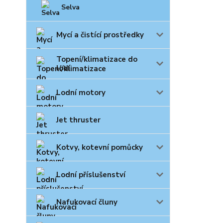
Selva
Mycí a čistící prostředky
Topení/klimatizace do
lodí
Lodní motory
Jet thruster
Kotvy, kotevní pomůcky
Lodní příslušenství
Nafukovací čluny