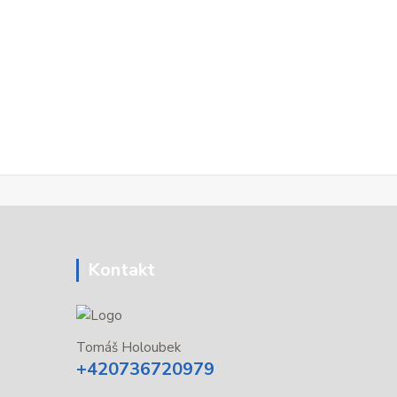
Kontakt
Tomáš Holoubek
+420736720979