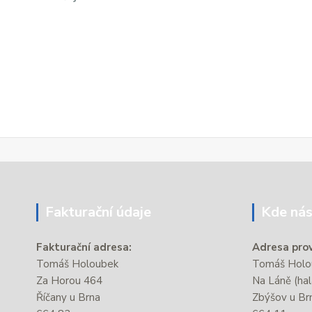
Fakturační údaje
Kde nás
Fakturační adresa:
Adresa prov
Tomáš Holoubek
Tomáš Holou
Za Horou 464
Na Láně (hal
Říčany u Brna
Zbýšov u Br