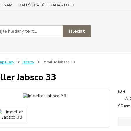
TE NÁM
DALEŠICKÁ PŘEHRADA - FOTO
Hledat
mpellery
Jabsco
Impeller Jabsco 33
ller Jabsco 33
A Ø
95 mm 