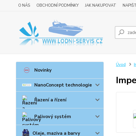
O NÁS
OBCHODNÍ PODMÍNKY
JAK NAKUPOVAT
NAPIŠ
Úvod
I
Novinky
Impe
NanoConcept technologie
Řazení a řízení
Palivový systém
Oleje, maziva a barvy