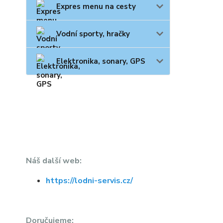
Expres menu na cesty
Vodní sporty, hračky
Elektronika, sonary, GPS
Náš další web:
https://lodni-servis.cz/
Doručujeme: