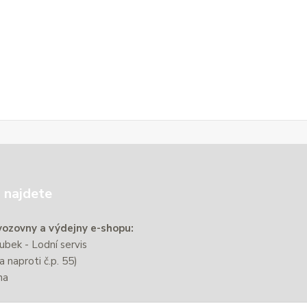
 najdete
ozovny a výdejny e-shopu:
bek - Lodní servis
a naproti č.p. 55)
na