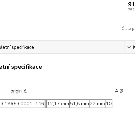
91
752
Číslo p
etní specifikace
tní specifikace
d: origin. č. A Ø B 
43
18653.0001
146
12,17 mm
51,8 mm
22 mm
10