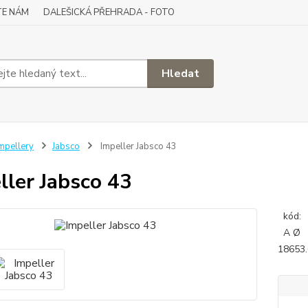
TE NÁM
DALEŠICKÁ PŘEHRADA - FOTO
Hledat
mpellery
Jabsco
Impeller Jabsco 43
ller Jabsco 43
k
A Ø
18653