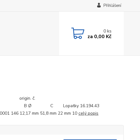
Přihlášení
0
ks
za
0,00 Kč
ód: origin. č.
 B Ø C Lopatky 16.194.43
.0001 146 12,17 mm 51,8 mm 22 mm 10
celý popis