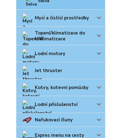
Selva
Mycí a čistící prostředky
Topení/klimatizace do
lodí
Lodní motory
Jet thruster
Kotvy, kotevní pomůcky
Lodní příslušenství
Nafukovací čluny
Expres menu na cesty