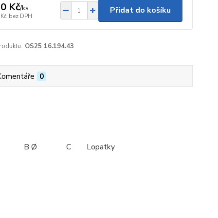
0 Kč
/
ks
Přidat do košíku
 Kč
bez DPH
roduktu:
OS25 16.194.43
Komentáře
0
Ø C Lopatky