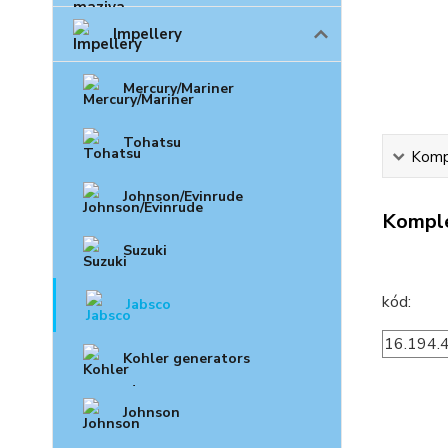
Impellery
Mercury/Mariner
Tohatsu
Kompl
Johnson/Evinrude
Komple
Suzuki
kó
Jabsco
16.194.
Kohler generators
Johnson