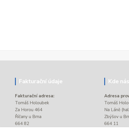
Fakturační údaje
Kde nás
Fakturační adresa:
Adresa prov
Tomáš Holoubek
Tomáš Holou
Za Horou 464
Na Láně (hal
Říčany u Brna
Zbýšov u Br
664 82
664 11