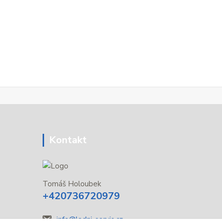
Kontakt
Tomáš Holoubek
+420736720979
info@lodni-servis.cz