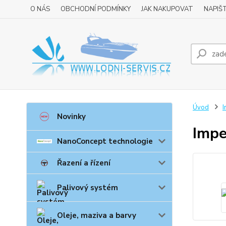
O NÁS
OBCHODNÍ PODMÍNKY
JAK NAKUPOVAT
NAPIŠ
Úvod
I
Novinky
Impe
NanoConcept technologie
Řazení a řízení
Palivový systém
Oleje, maziva a barvy