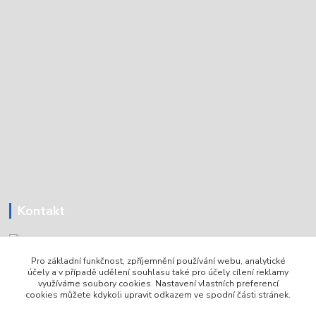
Kontakt
Pro základní funkčnost, zpříjemnění používání webu, analytické
Tomáš Holoubek
účely a v případě udělení souhlasu také pro účely cílení reklamy
+420736720979
využíváme soubory cookies. Nastavení vlastních preferencí
cookies můžete kdykoli upravit odkazem ve spodní části stránek.
info@lodni-servis.cz