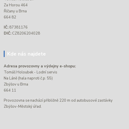
Za Horou 464
Říčany u Brna
664 82
IČ:
87381176
DIČ:
CZ8206204028
Kde nás najdete
Adresa provozovny a výdejny e-shopu:
Tomáš Holoubek - Lodní servis
Na Láně (hala naproti č.p. 55)
Zbýšov u Brna
664 11
Provozovna se nachází přibližně 220 m od autobusové zastávky
Zbýšov-Městský úřad.