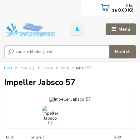
0
ks
za
0,00 Kč
Menu
Hledat
Úvod
Impellery
Jabsco
Impeller Jabsco 57
Impeller Jabsco 57
kód: origin. č. A Ø