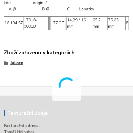
kód: origin. č.
A Ø B Ø C Lopatky
17018-
14,29 / 16
65,2
75,65
16.194.57
177.GT
8
0001B
mm
mm
mm
Zboží zařazeno v kategoriích
Jabsco
Fakturační údaje
Fakturační adresa:
Tomáš Holoubek