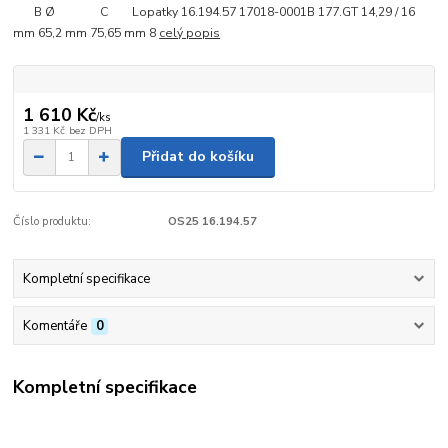
B Ø C Lopatky 16.194.57 17018-0001B 177.GT 14,29 / 16
mm 65,2 mm 75,65 mm 8
celý popis
1 610 Kč
/
ks
1 331 Kč
bez DPH
Přidat do košíku
Číslo produktu:
OS25 16.194.57
Kompletní specifikace
Komentáře
0
Kompletní specifikace