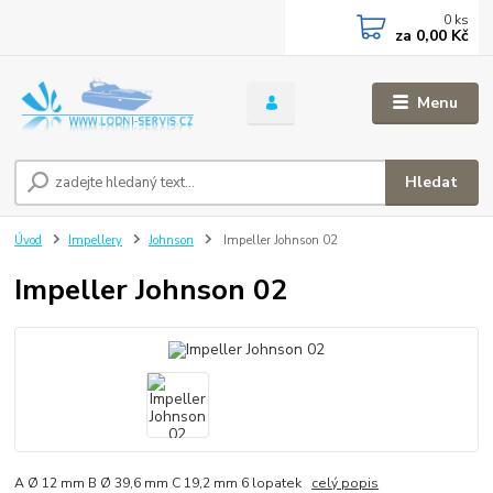
0
ks
za
0,00 Kč
Menu
Hledat
Úvod
Impellery
Johnson
Impeller Johnson 02
Impeller Johnson 02
A Ø 12 mm B Ø 39,6 mm C 19,2 mm 6 lopatek
celý popis