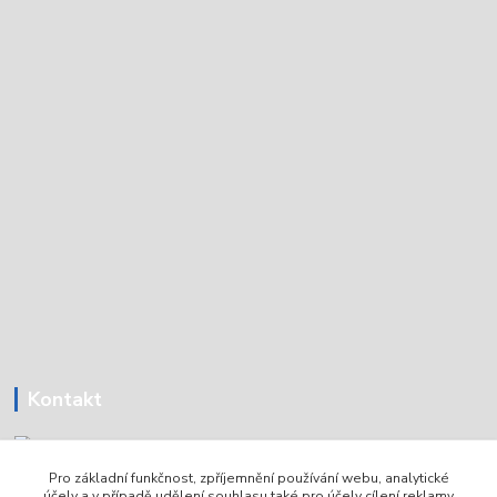
Kontakt
Pro základní funkčnost, zpříjemnění používání webu, analytické
Tomáš Holoubek
účely a v případě udělení souhlasu také pro účely cílení reklamy