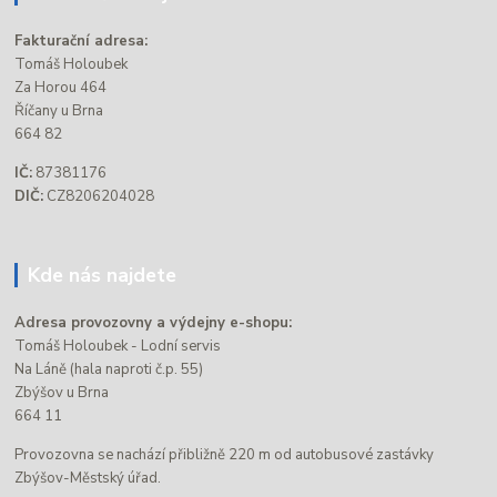
Fakturační adresa:
Tomáš Holoubek
Za Horou 464
Říčany u Brna
664 82
IČ:
87381176
DIČ:
CZ8206204028
Kde nás najdete
Adresa provozovny a výdejny e-shopu:
Tomáš Holoubek - Lodní servis
Na Láně (hala naproti č.p. 55)
Zbýšov u Brna
664 11
Provozovna se nachází přibližně 220 m od autobusové zastávky
Zbýšov-Městský úřad.