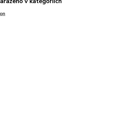
zařazeno v kategoriích
son