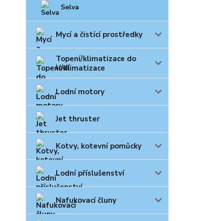
Selva
Mycí a čistící prostředky
Topení/klimatizace do
lodí
Lodní motory
Jet thruster
Kotvy, kotevní pomůcky
Lodní příslušenství
Nafukovací čluny