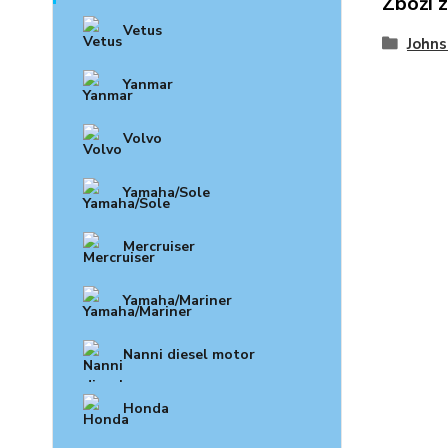
Zboží 
Vetus
John
Yanmar
Volvo
Yamaha/Sole
Mercruiser
Yamaha/Mariner
Nanni diesel motor
Honda