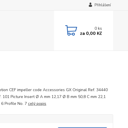
Přihlášení
0
ks
za
0,00 Kč
ption CEF impeller code Accessories GX Original Ref. 34440
f. 101 Picture Insert Ø A mm 12,17 Ø B mm 50,8 C mm 22,1
 6 Profile No. 7
celý popis