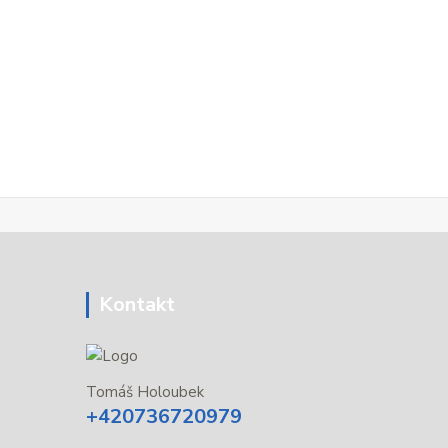
Kontakt
Tomáš Holoubek
+420736720979