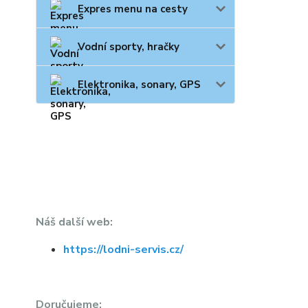
Expres menu na cesty
Vodní sporty, hračky
Elektronika, sonary, GPS
Náš další web:
https://lodni-servis.cz/
Doručujeme: