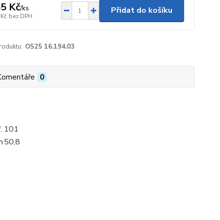
5 Kč
/
ks
Přidat do košíku
 Kč
bez DPH
roduktu:
OS25 16.194.03
Komentáře
0
.
101
m
50,8