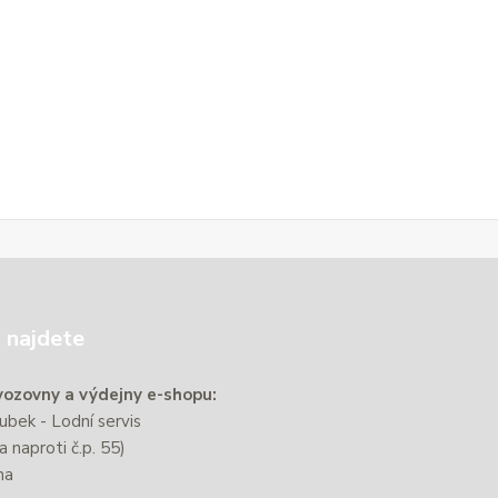
 najdete
ozovny a výdejny e-shopu:
bek - Lodní servis
a naproti č.p. 55)
na