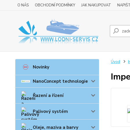
O NÁS
OBCHODNÍ PODMÍNKY
JAK NAKUPOVAT
NAPIŠ
Úvod
I
Novinky
Impe
NanoConcept technologie
Řazení a řízení
Palivový systém
Oleje, maziva a barvy