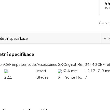
55
459
Číslo p
etní specifikace
tní specifikace
ion
CEF impeller code
Accessories
GX
Original Ref.
34440
CEF ref
Insert
Ø A mm
12,17
Ø B m
22,1
Blades
6
Profile No.
7