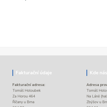
Fakturační údaje
Kde nás
Fakturační adresa:
Adresa prov
Tomáš Holoubek
Tomáš Holou
Za Horou 464
Na Láně (hal
Říčany u Brna
Zbýšov u Br