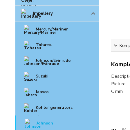
Impellery
Mercury/Mariner
Tohatsu
Kompl
Johnson/Evinrude
Komple
Descript
Suzuki
Picture
C mm
Jabsco
Kohler generators
Johnson