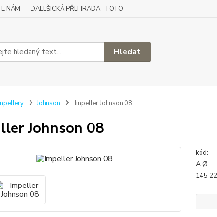
TE NÁM
DALEŠICKÁ PŘEHRADA - FOTO
Hledat
mpellery
Johnson
Impeller Johnson 08
ller Johnson 08
k
A Ø
145 22