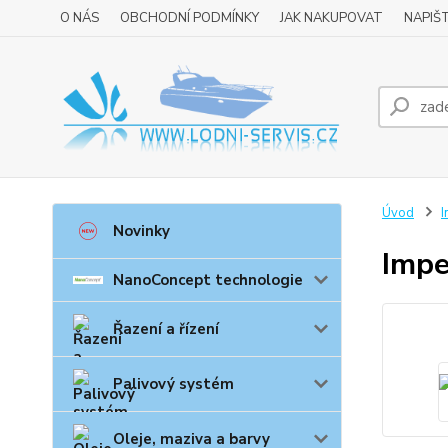
O NÁS
OBCHODNÍ PODMÍNKY
JAK NAKUPOVAT
NAPIŠ
Úvod
I
Novinky
Impe
NanoConcept technologie
Řazení a řízení
Palivový systém
Oleje, maziva a barvy