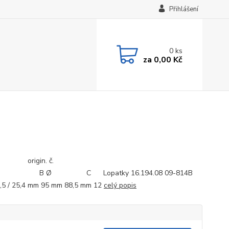
Přihlášení
0
ks
za
0,00 Kč
ód: origin. č.
 B Ø C Lopatky 16.194.08 09-814B
,5 / 25,4 mm 95 mm 88,5 mm 12
celý popis