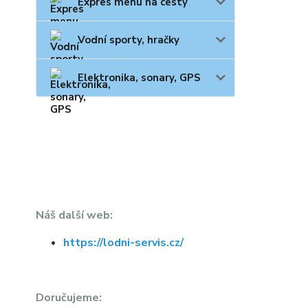
Expres menu na cesty
Vodní sporty, hračky
Elektronika, sonary, GPS
Náš další web:
https://lodni-servis.cz/
Doručujeme: