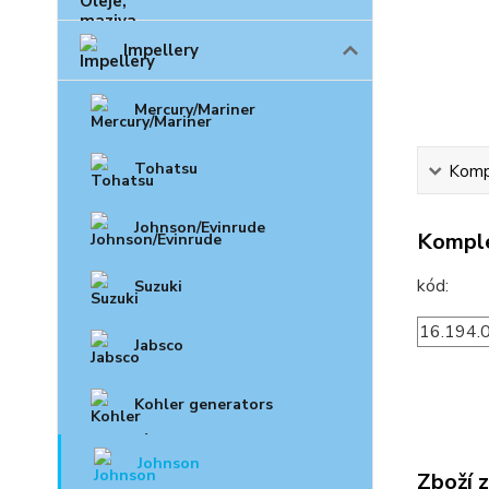
Impellery
Mercury/Mariner
Tohatsu
Kompl
Johnson/Evinrude
Komple
kó
Suzuki
16.194.
Jabsco
Kohler generators
Johnson
Zboží 