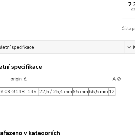
2 
1 9
Číslo p
etní specifikace
tní specifikace
d: origin. č. A Ø B 
08
09-814B
145
22,5 / 25,4 mm
95 mm
88,5 mm
12
zařazeno v kategoriích