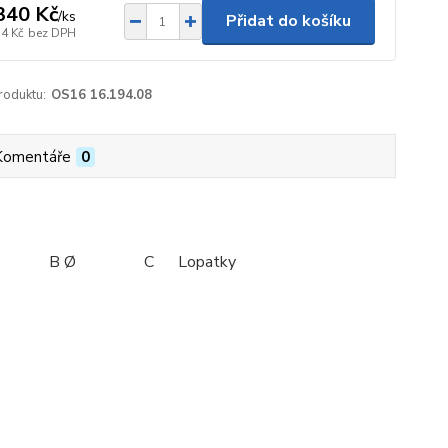
340 Kč
/
ks
Přidat do košíku
34 Kč
bez DPH
roduktu:
OS16 16.194.08
Komentáře
0
Ø C Lopatky