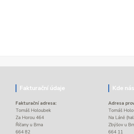
Fakturační údaje
Kde nás
Fakturační adresa:
Adresa prov
Tomáš Holoubek
Tomáš Holou
Za Horou 464
Na Láně (hal
Říčany u Brna
Zbýšov u Br
664 82
664 11