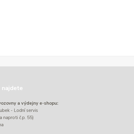
 najdete
ozovny a výdejny e-shopu:
bek - Lodní servis
a naproti č.p. 55)
na