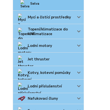
Selva
Mycí a čistící prostředky
Topení/klimatizace do
lodí
Lodní motory
Jet thruster
Kotvy, kotevní pomůcky
Lodní příslušenství
Nafukovací čluny