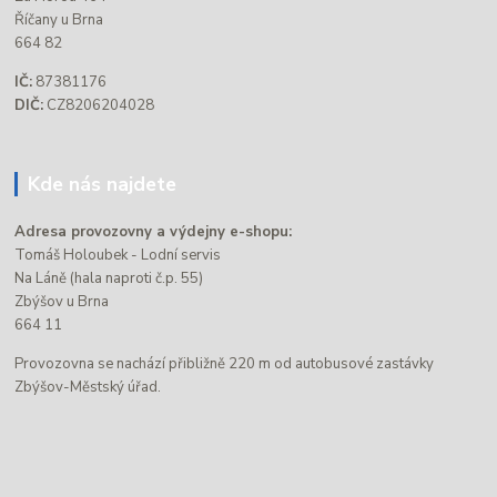
Říčany u Brna
664 82
IČ:
87381176
DIČ:
CZ8206204028
Kde nás najdete
Adresa provozovny a výdejny e-shopu:
Tomáš Holoubek - Lodní servis
Na Láně (hala naproti č.p. 55)
Zbýšov u Brna
664 11
Provozovna se nachází přibližně 220 m od autobusové zastávky
Zbýšov-Městský úřad.