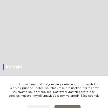
Kontakt
Pro základní funkčnost, zpříjemnění používání webu, analytické
Tomáš Holoubek
účely a v případě udělení souhlasu také pro účely cílení reklamy
+420736720979
využíváme soubory cookies. Nastavení vlastních preferencí
cookies můžete kdykoli upravit odkazem ve spodní části stránek.
info@lodni-servis.cz