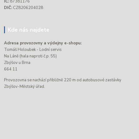
IČ:
87381176
DIČ:
CZ8206204028
Kde nás najdete
Adresa provozovny a výdejny e-shopu:
Tomáš Holoubek - Lodní servis
Na Láně (hala naproti č.p. 55)
Zbýšov u Brna
664 11
Provozovna se nachází přibližně 220 m od autobusové zastávky
Zbýšov-Městský úřad.