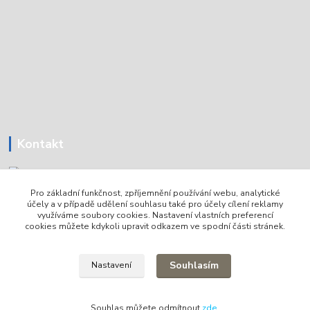
Kontakt
Pro základní funkčnost, zpříjemnění používání webu, analytické
Tomáš Holoubek
účely a v případě udělení souhlasu také pro účely cílení reklamy
+420736720979
využíváme soubory cookies. Nastavení vlastních preferencí
cookies můžete kdykoli upravit odkazem ve spodní části stránek.
info@lodni-servis.cz
Souhlasím
Nastavení
Souhlas můžete odmítnout
zde
.