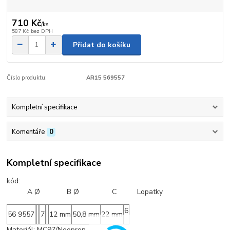
710 Kč
/
ks
587 Kč
bez DPH
Přidat do košíku
Číslo produktu:
AR15 569557
Kompletní specifikace
Komentáře
0
Kompletní specifikace
kód:
A Ø B Ø C Lopatky
6
56 9557
7
12 mm
50,8 mm
22 mm
Materiál: MC97/Neopren