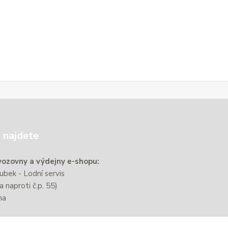
 najdete
ozovny a výdejny e-shopu:
bek - Lodní servis
a naproti č.p. 55)
na