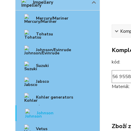
Impellery
Mercury/Mariner
Kompl
Tohatsu
Komple
Johnson/Evinrude
k
Suzuki
56 9558
Jabsco
Materiál: 
Kohler generators
Johnson
Zboží 
Vetus