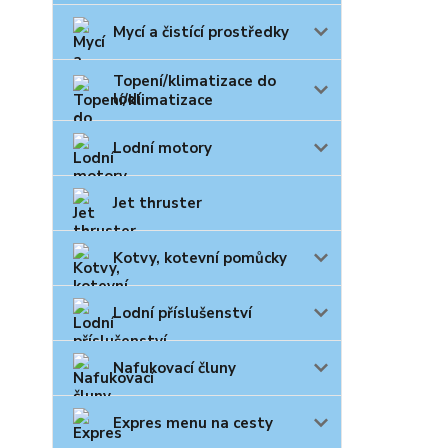
Mycí a čistící prostředky
Topení/klimatizace do
lodí
Lodní motory
Jet thruster
Kotvy, kotevní pomůcky
Lodní příslušenství
Nafukovací čluny
Expres menu na cesty