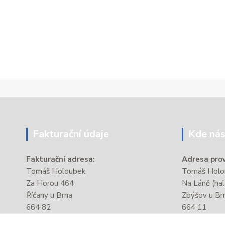
Fakturační údaje
Kde nás
Fakturační adresa:
Adresa prov
Tomáš Holoubek
Tomáš Holou
Za Horou 464
Na Láně (hal
Říčany u Brna
Zbýšov u Br
664 82
664 11