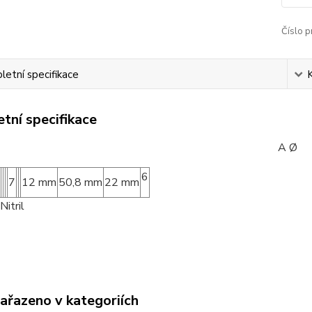
Číslo p
etní specifikace
tní specifikace
ód: A Ø B Ø C 
6
7
12 mm
50,8 mm
22 mm
Nitril
zařazeno v kategoriích