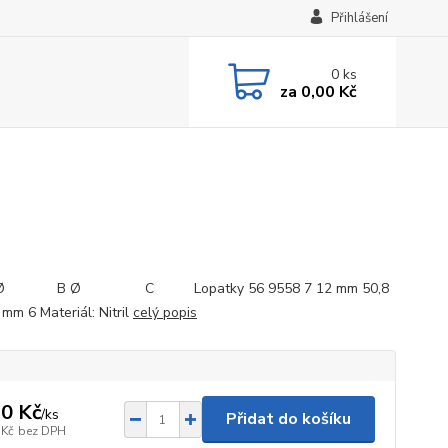
Přihlášení
0
ks
za
0,00 Kč
kód:
 B Ø C Lopatky 56 9558 7 12 mm 50,8
mm 6 Materiál: Nitril
celý popis
0 Kč
/
ks
Přidat do košíku
 Kč
bez DPH