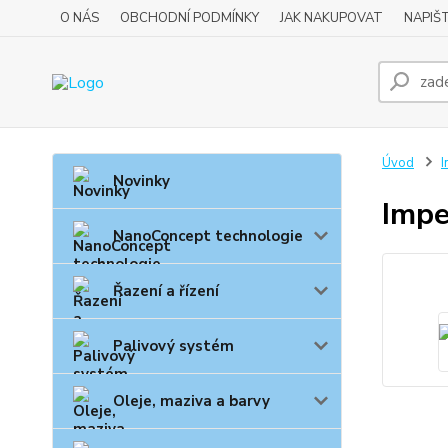
O NÁS
OBCHODNÍ PODMÍNKY
JAK NAKUPOVAT
NAPIŠ
Úvod
I
Novinky
Impe
NanoConcept technologie
Řazení a řízení
Palivový systém
Oleje, maziva a barvy