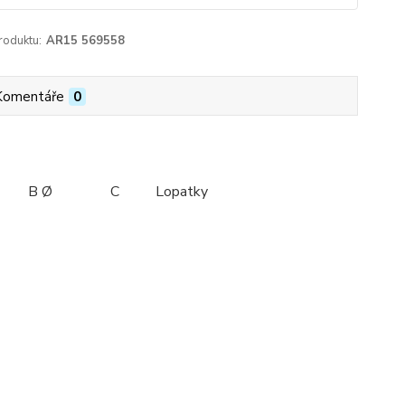
roduktu:
AR15 569558
Komentáře
0
Lopatky