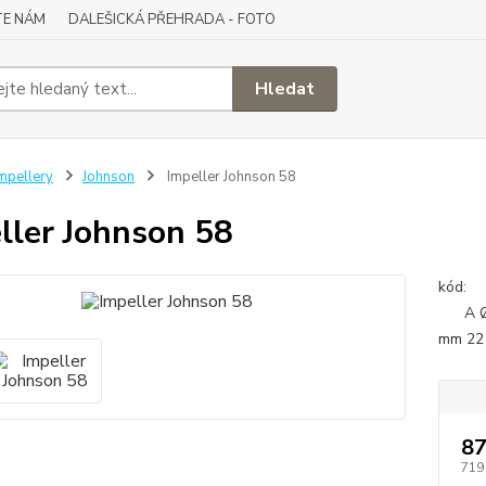
TE NÁM
DALEŠICKÁ PŘEHRADA - FOTO
Hledat
mpellery
Johnson
Impeller Johnson 58
ller Johnson 58
A Ø
mm 22 
87
719