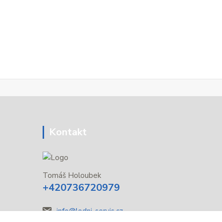
Kontakt
Tomáš Holoubek
+420736720979
info@lodni-servis.cz