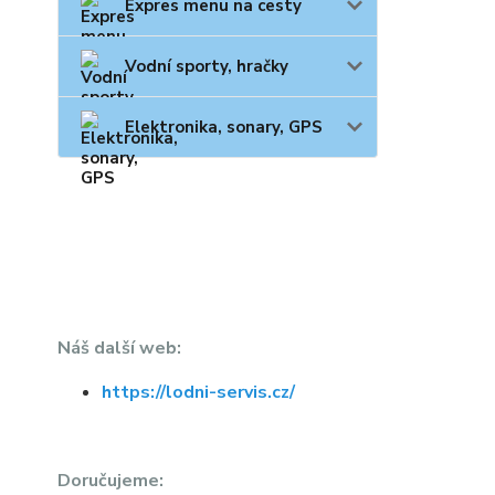
Expres menu na cesty
Vodní sporty, hračky
Elektronika, sonary, GPS
Náš další web:
https://lodni-servis.cz/
Doručujeme: