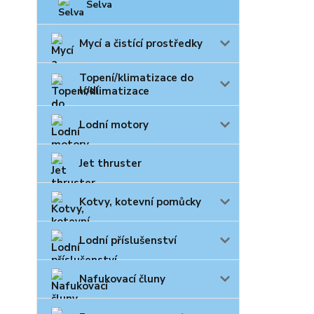
Selva
Mycí a čistící prostředky
Topení/klimatizace do
lodí
Lodní motory
Jet thruster
Kotvy, kotevní pomůcky
Lodní příslušenství
Nafukovací čluny