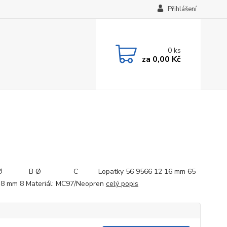
Přihlášení
0
ks
za
0,00 Kč
kód:
 B Ø C Lopatky 56 9566 12 16 mm 65
8 mm 8 Materiál: MC97/Neopren
celý popis