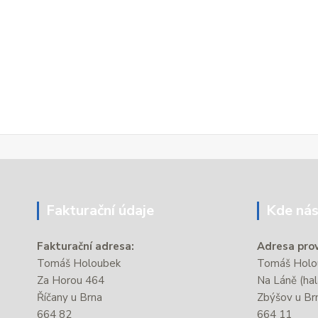
Fakturační údaje
Kde nás
Fakturační adresa:
Adresa prov
Tomáš Holoubek
Tomáš Holou
Za Horou 464
Na Láně (hal
Říčany u Brna
Zbýšov u Br
664 82
664 11