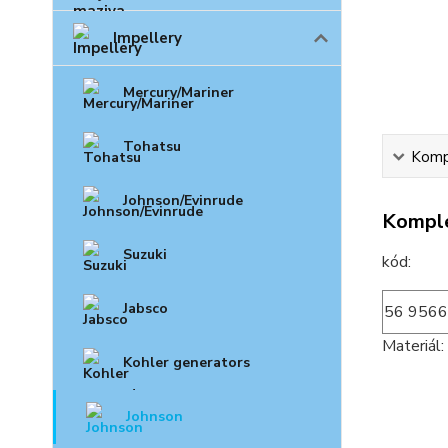
Impellery
Mercury/Mariner
Tohatsu
Kompl
Johnson/Evinrude
Komple
Suzuki
k
Jabsco
56 9566
Materiál
Kohler generators
Johnson