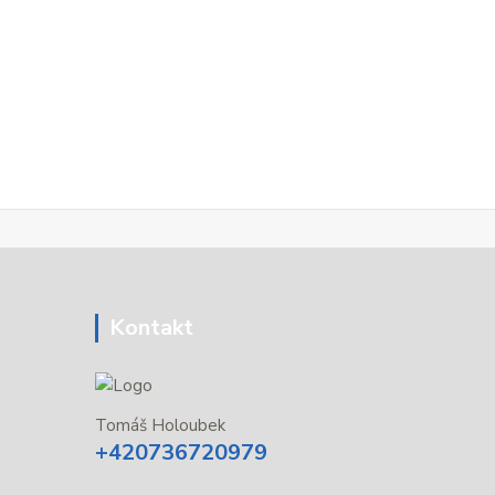
Kontakt
Tomáš Holoubek
+420736720979