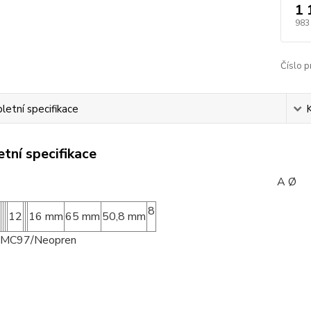
1 
983
Číslo p
etní specifikace
tní specifikace
ód: A Ø B Ø C 
8
12
16 mm
65 mm
50,8 mm
: MC97/Neopren