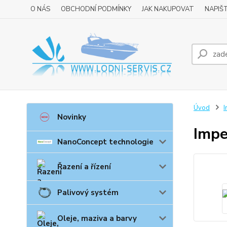
O NÁS
OBCHODNÍ PODMÍNKY
JAK NAKUPOVAT
NAPIŠ
Úvod
I
Novinky
Impe
NanoConcept technologie
Řazení a řízení
Palivový systém
Oleje, maziva a barvy