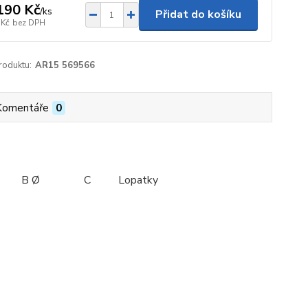
190 Kč
/
ks
Přidat do košíku
 Kč
bez DPH
roduktu:
AR15 569566
Komentáře
0
Lopatky