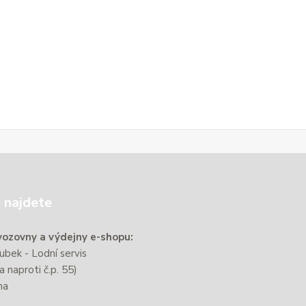
 najdete
ozovny a výdejny e-shopu:
bek - Lodní servis
a naproti č.p. 55)
na