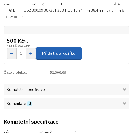
kód: origin.č. HP Ø A
Ø B C 52.300.09 387361 358 1,5/6 10,94 mm 38,4 mm 17,8 mm 6
celý popis
500 Kč
/
ks
413 Kč
bez DPH
Přidat do košíku
Číslo produktu:
52.300.09
Kompletní specifikace
Komentáře
0
Kompletní specifikace
kód: origin.č. HP