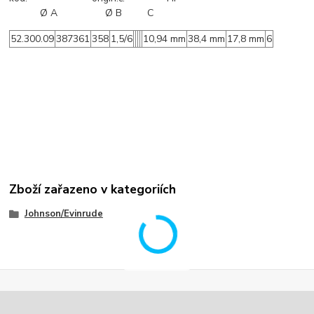
Ø A Ø B C
52.300.09
387361
358
1,5/6
10,94 mm
38,4 mm
17,8 mm
6
Zboží zařazeno v kategoriích
Johnson/Evinrude