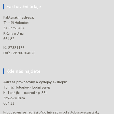
Fakturační údaje
Fakturační adresa:
Tomáš Holoubek
Za Horou 464
Říčany u Brna
664 82
IČ:
87381176
DIČ:
CZ8206204028
Kde nás najdete
Adresa provozovny a výdejny e-shopu:
Tomáš Holoubek - Lodní servis
Na Láně (hala naproti č.p. 55)
Zbýšov u Brna
664 11
Provozovna se nachází přibližně 220 m od autobusové zastávky