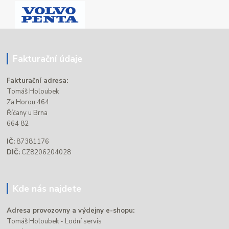
Fakturační údaje
Fakturační adresa:
Tomáš Holoubek
Za Horou 464
Říčany u Brna
664 82
IČ:
87381176
DIČ:
CZ8206204028
Kde nás najdete
Adresa provozovny a výdejny e-shopu:
Tomáš Holoubek - Lodní servis