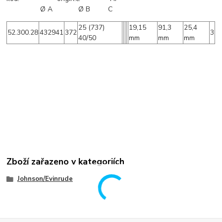
Ø A Ø B C
25 (737)
19,15
91,3
25,4
52.300.28
432941
372
3
40/50
mm
mm
mm
Zboží zařazeno v kategoriích
Johnson/Evinrude