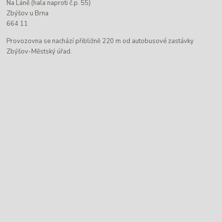
Na Láně (hala naproti č.p. 55)
Zbýšov u Brna
664 11
Provozovna se nachází přibližně 220 m od autobusové zastávky
Zbýšov-Městský úřad.