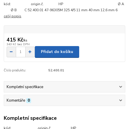
kód: origin.č. HP Ø A
Ø B C 52.400.01 47-96305M 325 4/5 11 mm 40 mm 12,6 mm 6
celý popis
415 Kč
/
ks
343 Kč
bez DPH
Přidat do košíku
Číslo produktu:
52.400.01
Kompletní specifikace
Komentáře
0
Kompletní specifikace
kód: origin.č. HP