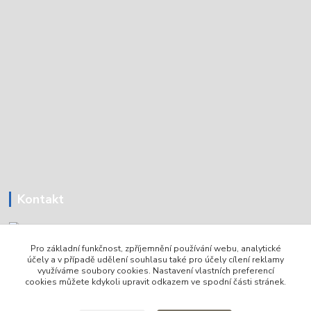
Kontakt
Pro základní funkčnost, zpříjemnění používání webu, analytické
Tomáš Holoubek
účely a v případě udělení souhlasu také pro účely cílení reklamy
+420736720979
využíváme soubory cookies. Nastavení vlastních preferencí
cookies můžete kdykoli upravit odkazem ve spodní části stránek.
info@lodni-servis.cz