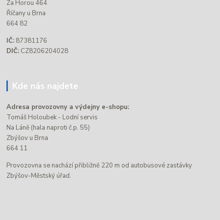
Za Horou 464
Říčany u Brna
664 82
IČ:
87381176
DIČ:
CZ8206204028
Kde nás najdete
Adresa provozovny a výdejny e-shopu:
Tomáš Holoubek - Lodní servis
Na Láně (hala naproti č.p. 55)
Zbýšov u Brna
664 11
Provozovna se nachází přibližně 220 m od autobusové zastávky
Zbýšov-Městský úřad.