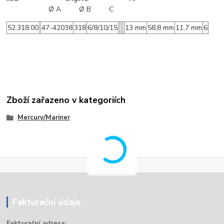
Ø A Ø B C
52.318.00
47-42038
318
6/8/10/15
13 mm
58,8 mm
11,7 mm
6
Zboží zařazeno v kategoriích
Mercury/Mariner
Fakturační údaje
Fakturační adresa: