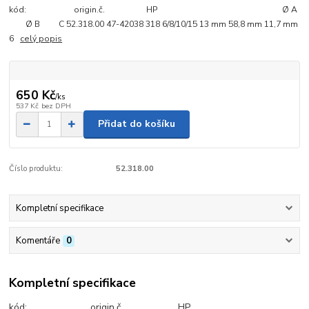
kód: origin.č. HP Ø A
Ø B C 52.318.00 47-42038 318 6/8/10/15 13 mm 58,8 mm 11,7 mm
6
celý popis
650 Kč
/
ks
537 Kč
bez DPH
Přidat do košíku
Číslo produktu:
52.318.00
Kompletní specifikace
Komentáře
0
Kompletní specifikace
kód: origin.č. HP