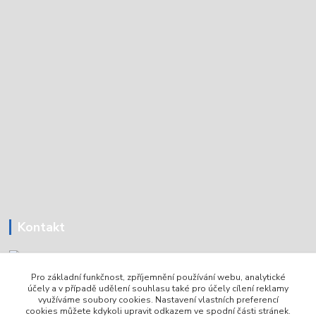
Kontakt
Pro základní funkčnost, zpříjemnění používání webu, analytické
Tomáš Holoubek
účely a v případě udělení souhlasu také pro účely cílení reklamy
+420736720979
využíváme soubory cookies. Nastavení vlastních preferencí
cookies můžete kdykoli upravit odkazem ve spodní části stránek.