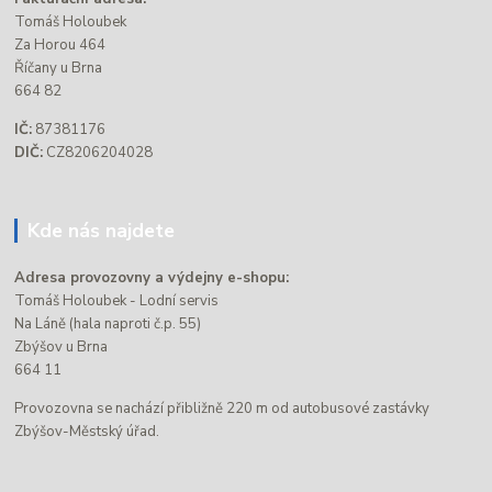
Tomáš Holoubek
Za Horou 464
Říčany u Brna
664 82
IČ:
87381176
DIČ:
CZ8206204028
Kde nás najdete
Adresa provozovny a výdejny e-shopu:
Tomáš Holoubek - Lodní servis
Na Láně (hala naproti č.p. 55)
Zbýšov u Brna
664 11
Provozovna se nachází přibližně 220 m od autobusové zastávky
Zbýšov-Městský úřad.