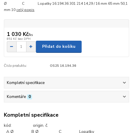
Ø C Lopatky 16.194.36 301 214 14,29 / 16 mm 65 mm 50,1
mm 10
celý popis
1 030 Kč
/
ks
851 Kč
bez DPH
Přidat do košíku
Číslo produktu:
OS25 16.194.36
Kompletní specifikace
Komentáře
0
Kompletní specifikace
kód: origin. č.
A Ø B Ø C Lopatky