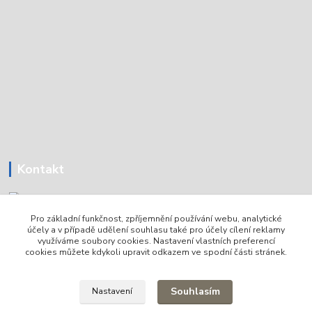
Kontakt
Pro základní funkčnost, zpříjemnění používání webu, analytické
Tomáš Holoubek
účely a v případě udělení souhlasu také pro účely cílení reklamy
+420736720979
využíváme soubory cookies. Nastavení vlastních preferencí
cookies můžete kdykoli upravit odkazem ve spodní části stránek.
info@lodni-servis.cz
Souhlasím
Nastavení