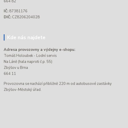
664 82
IČ:
87381176
DIČ:
CZ8206204028
Kde nás najdete
Adresa provozovny a výdejny e-shopu:
Tomáš Holoubek - Lodní servis
Na Láně (hala naproti č.p. 55)
Zbýšov u Brna
664 11
Provozovna se nachází přibližně 220 m od autobusové zastávky
Zbýšov-Městský úřad.