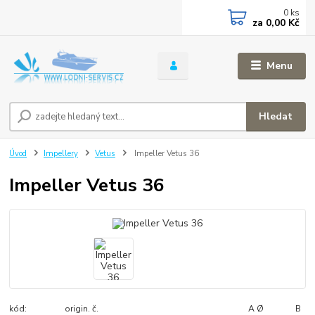
0
ks
za
0,00 Kč
Menu
Hledat
Úvod
Impellery
Vetus
Impeller Vetus 36
Impeller Vetus 36
kód: origin. č. A Ø B