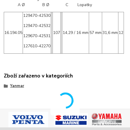
A Ø B Ø C Lopatky
129470-42530
129470-42532
16.194.05
107
14,29 / 16 mm
57 mm
31,6 mm
12
129670-42531
127610-42270
Zboží zařazeno v kategoriích
Yanmar