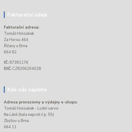
Fakturační údaje
Fakturační adresa:
Tomáš Holoubek
Za Horou 464
Říčany u Brna
664 82
IČ:
87381176
DIČ:
CZ8206204028
Kde nás najdete
Adresa provozovny a výdejny e-shopu:
Tomáš Holoubek - Lodní servis
Na Láně (hala naproti č.p. 55)
Zbýšov u Brna
664 11