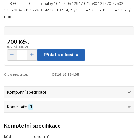
B Ø C Lopatky 16.194.05 129470-42530 129470-42532
129670-42531 127610-42270 107 14,29 / 16 mm 57 mm 31,6 mm 12
celý
popis
700 Kč
/
ks
579 Kč
bez DPH
Přidat do košíku
Číslo produktu:
OS16 16.194.05
Kompletní specifikace
Komentáře
0
Kompletní specifikace
kód: origin. č.