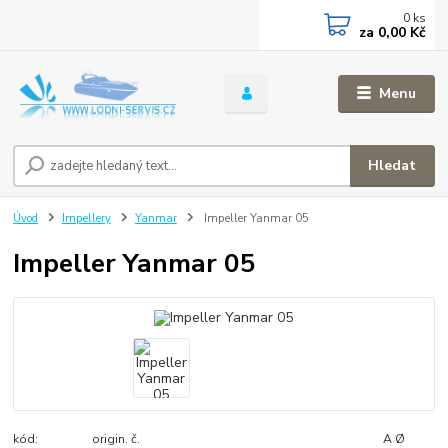
0
ks
za
0,00 Kč
Menu
Hledat
Úvod
Impellery
Yanmar
Impeller Yanmar 05
Impeller Yanmar 05
kód: origin. č. A Ø