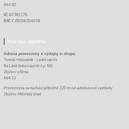
664 82
IČ:
87381176
DIČ:
CZ8206204028
Kde nás najdete
Adresa provozovny a výdejny e-shopu:
Tomáš Holoubek - Lodní servis
Na Láně (hala naproti č.p. 55)
Zbýšov u Brna
664 11
Provozovna se nachází přibližně 220 m od autobusové zastávky
Zbýšov-Městský úřad.