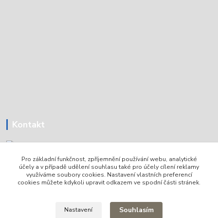
Kontakt
Pro základní funkčnost, zpříjemnění používání webu, analytické
Tomáš Holoubek
účely a v případě udělení souhlasu také pro účely cílení reklamy
+420736720979
využíváme soubory cookies. Nastavení vlastních preferencí
cookies můžete kdykoli upravit odkazem ve spodní části stránek.
info@lodni-servis.cz
Souhlasím
Nastavení