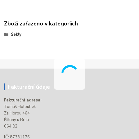
Zboží zařazeno v kategoriích
Šekly
Fakturační údaje
Fakturační adresa:
Tomáš Holoubek
Za Horou 464
Říčany u Brna
664 82
IČ:
87381176