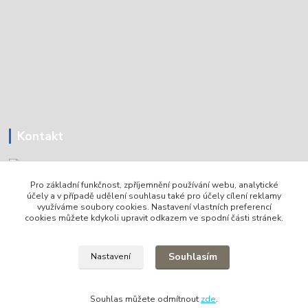
Kontakt
Pro základní funkčnost, zpříjemnění používání webu, analytické
Tomáš Holoubek
účely a v případě udělení souhlasu také pro účely cílení reklamy
+420736720979
využíváme soubory cookies. Nastavení vlastních preferencí
cookies můžete kdykoli upravit odkazem ve spodní části stránek.
info@lodni-servis.cz
Souhlasím
Nastavení
Souhlas můžete odmítnout
zde
.