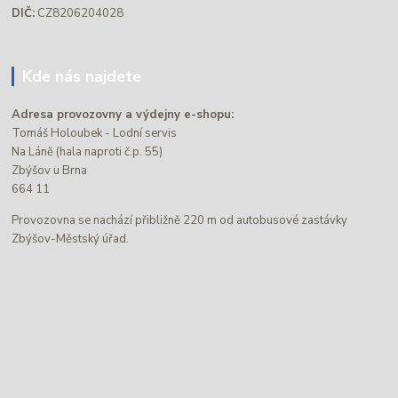
DIČ:
CZ8206204028
Kde nás najdete
Adresa provozovny a výdejny e-shopu:
Tomáš Holoubek - Lodní servis
Na Láně (hala naproti č.p. 55)
Zbýšov u Brna
664 11
Provozovna se nachází přibližně 220 m od autobusové zastávky
Zbýšov-Městský úřad.