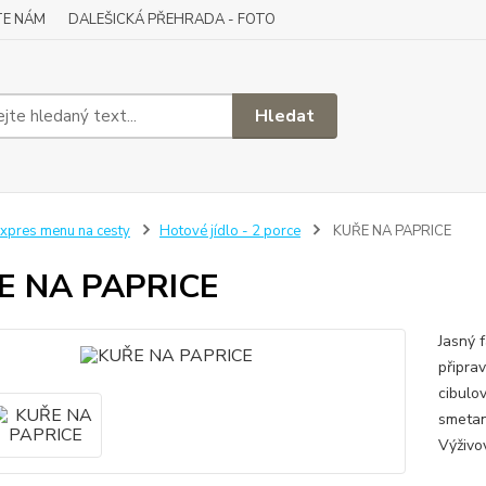
TE NÁM
DALEŠICKÁ PŘEHRADA - FOTO
Hledat
xpres menu na cesty
Hotové jídlo - 2 porce
KUŘE NA PAPRICE
E NA PAPRICE
Jasný 
připra
cibulo
smetan
Výživo