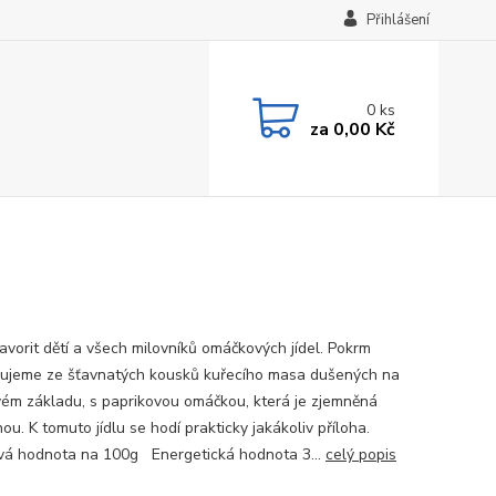
Přihlášení
0
ks
za
0,00 Kč
favorit dětí a všech milovníků omáčkových jídel. Pokrm
vujeme ze šťavnatých kousků kuřecího masa dušených na
vém základu, s paprikovou omáčkou, která je zjemněná
ou. K tomuto jídlu se hodí prakticky jakákoliv příloha.
vá hodnota na 100g Energetická hodnota 3...
celý popis