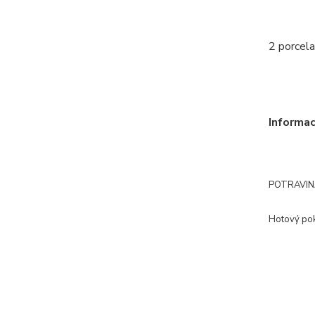
2 porce
l
Informa
POTRAVIN
Hotový pok