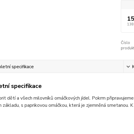
15
138
Číslo
produkt
etní specifikace
tní specifikace
orit dětí a všech milovníků omáčkových jídel. Pokrm připravuje
 základu, s paprikovou omáčkou, která je zjemněná smetanou. K to