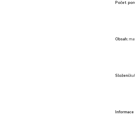
Počet porc
Obsah:
mas
Složení:
ku
Informace 