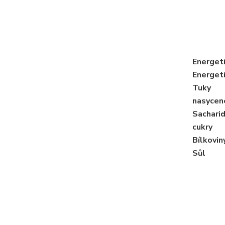
Energet
Energet
Tuky
nasycen
Sachari
cukry
Bílkovin
Sůl