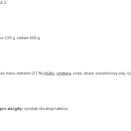
í:
2
o 130 g, celkem 600 g
řecí maso stehenní (31 %),
mléko
,
smetana
, voda, cibule, slunečnicový olej, 
pro alergiky:
výrobek obsahuje laktózu