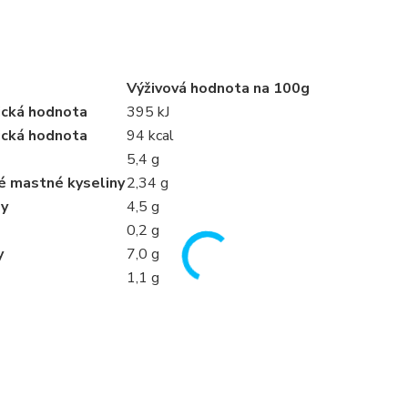
Výživová hodnota na 100g
ická hodnota
395 kJ
ická hodnota
94 kcal
5,4 g
é mastné kyseliny
2,34 g
dy
4,5 g
0,2 g
y
7,0 g
1,1 g