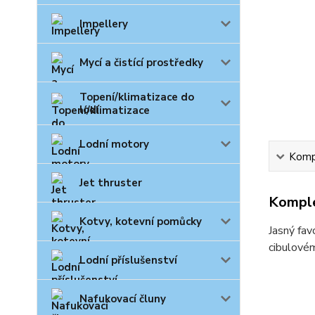
Impellery
Mycí a čistící prostředky
Topení/klimatizace do
lodí
Lodní motory
Kompl
Jet thruster
Komple
Kotvy, kotevní pomůcky
Jasný fav
cibulovém
Lodní příslušenství
Nafukovací čluny