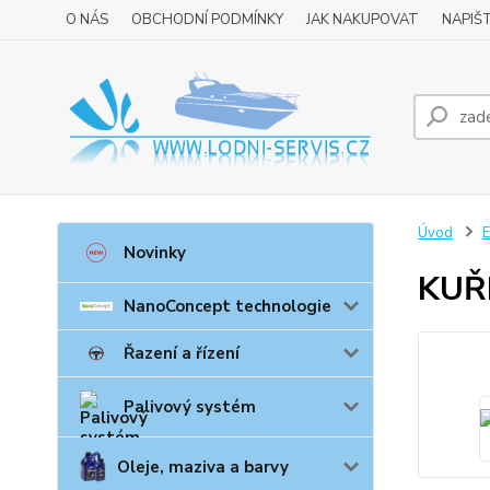
O NÁS
OBCHODNÍ PODMÍNKY
JAK NAKUPOVAT
NAPIŠ
Úvod
E
Novinky
KUŘ
NanoConcept technologie
Řazení a řízení
Palivový systém
Oleje, maziva a barvy