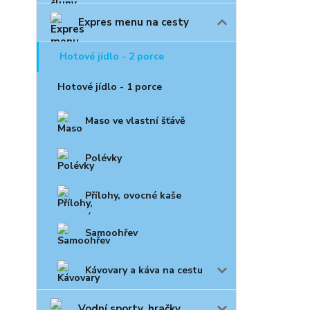
Expres menu na cesty
Hotové jídlo - 2 porce
Hotové jídlo - 1 porce
Maso ve vlastní šťávě
Polévky
Přílohy, ovocné kaše
Samoohřev
Kávovary a káva na cestu
Vodní sporty, hračky