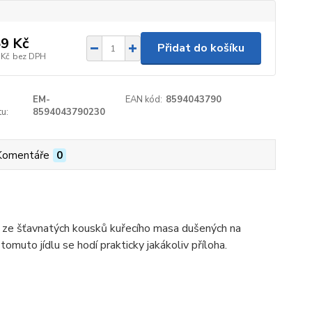
9 Kč
Přidat do košíku
 Kč
bez DPH
EM-
EAN kód:
8594043790
u:
8594043790230
Komentáře
0
me ze šťavnatých kousků kuřecího masa dušených na
muto jídlu se hodí prakticky jakákoliv příloha.