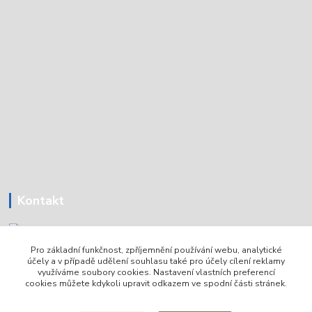
Kontakt
Pro základní funkčnost, zpříjemnění používání webu, analytické
Tomáš Holoubek
účely a v případě udělení souhlasu také pro účely cílení reklamy
+420736720979
využíváme soubory cookies. Nastavení vlastních preferencí
cookies můžete kdykoli upravit odkazem ve spodní části stránek.
info@lodni-servis.cz