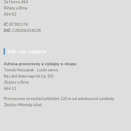
Za Horou 464
Říčany u Brna
664 82
IČ:
87381176
DIČ:
CZ8206204028
Kde nás najdete
Adresa provozovny a výdejny e-shopu:
Tomáš Holoubek - Lodní servis
Na Láně (hala naproti č.p. 55)
Zbýšov u Brna
664 11
Provozovna se nachází přibližně 220 m od autobusové zastávky
Zbýšov-Městský úřad.