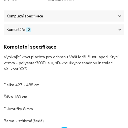
Kompletní specifikace
Komentáře
0
Kompletní specifikace
Vynikající krycí plachta pro ochranu Vaší lodě, člunu apod.
Krycí
vrstva -
polyester
300D
,
alu
,
s
D-kroužky
pro
snadnou instalaci
.
Velikost XXS.
Délka
427 - 488 cm
Šířka 180 cm
D-kroužky
8 mm
Barva - stříbrná
(šedá)