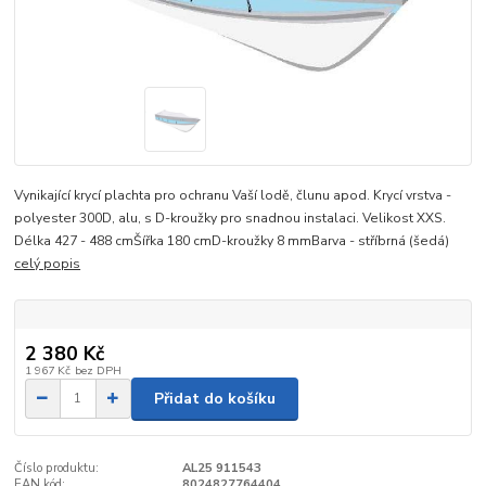
Vynikající krycí plachta pro ochranu Vaší lodě, člunu apod. Krycí vrstva -
polyester 300D, alu, s D-kroužky pro snadnou instalaci. Velikost XXS.
Délka 427 - 488 cmŠířka 180 cmD-kroužky 8 mmBarva - stříbrná (šedá)
celý popis
2 380 Kč
1 967 Kč
bez DPH
Přidat do košíku
Číslo produktu:
AL25 911543
EAN kód:
8024827764404