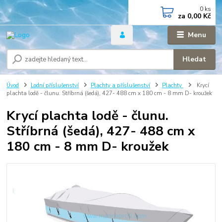
0
ks
za
0,00 Kč
Menu
Hledat
Úvod
Lodní příslušenství
Plachty a příslušenství
Plachty
Krycí
plachta lodě - člunu. Stříbrná (šedá), 427- 488 cm x 180 cm - 8 mm D- kroužek
Krycí plachta lodě - člunu.
Stříbrná (šedá), 427- 488 cm x
180 cm - 8 mm D- kroužek