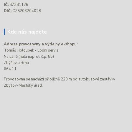
IČ:
87381176
DIČ:
CZ8206204028
Kde nás najdete
Adresa provozovny a výdejny e-shopu:
Tomáš Holoubek - Lodní servis
Na Láně (hala naproti č.p. 55)
Zbýšov u Brna
664 11
Provozovna se nachází přibližně 220 m od autobusové zastávky
Zbýšov-Městský úřad.