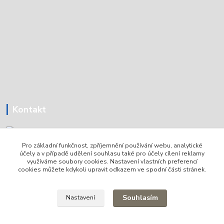
Kontakt
Pro základní funkčnost, zpříjemnění používání webu, analytické
Tomáš Holoubek
účely a v případě udělení souhlasu také pro účely cílení reklamy
+420736720979
využíváme soubory cookies. Nastavení vlastních preferencí
cookies můžete kdykoli upravit odkazem ve spodní části stránek.
info@lodni-servis.cz
Souhlasím
Nastavení