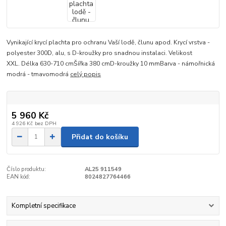
Vynikající krycí plachta pro ochranu Vaší lodě, člunu apod. Krycí vrstva -
polyester 300D, alu, s D-kroužky pro snadnou instalaci. Velikost
XXL. Délka 630-710 cmŠířka 380 cmD-kroužky 10 mmBarva - námořnická
modrá - tmavomodrá
celý popis
5 960 Kč
4 926 Kč
bez DPH
Přidat do košíku
Číslo produktu:
AL25 911549
EAN kód:
8024827764466
Kompletní specifikace