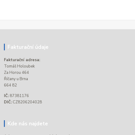
Fakturační údaje
Fakturační adresa:
Tomáš Holoubek
Za Horou 464
Říčany u Brna
664 82
IČ:
87381176
DIČ:
CZ8206204028
Kde nás najdete