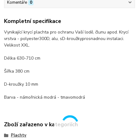
Komentáře
0
Kompletní specifikace
Vynikající krycí plachta pro ochranu Vaší lodě, člunu apod.
Krycí
vrstva -
polyester
300D
,
alu
,
s
D-kroužky
pro
snadnou instalaci
.
Velikost XXL.
Délka
630-710 cm
Šířka 380 cm
D-kroužky
10 mm
Barva - námořnická modrá - tmavomodrá
Zboží zařazeno v kategoriích
Plachty