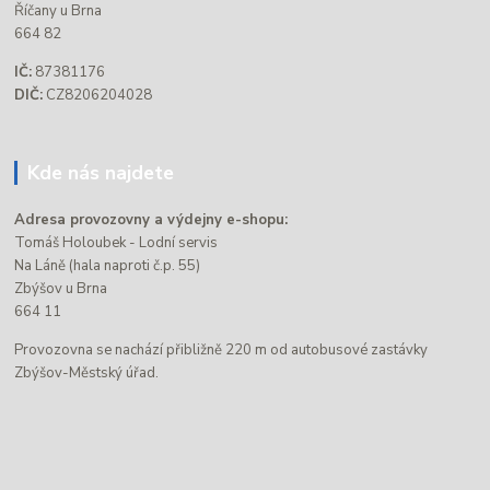
Říčany u Brna
664 82
IČ:
87381176
DIČ:
CZ8206204028
Kde nás najdete
Adresa provozovny a výdejny e-shopu:
Tomáš Holoubek - Lodní servis
Na Láně (hala naproti č.p. 55)
Zbýšov u Brna
664 11
Provozovna se nachází přibližně 220 m od autobusové zastávky
Zbýšov-Městský úřad.