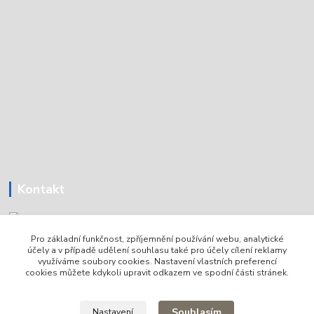
Kontakt
Pro základní funkčnost, zpříjemnění používání webu, analytické
Tomáš Holoubek
účely a v případě udělení souhlasu také pro účely cílení reklamy
+420736720979
využíváme soubory cookies. Nastavení vlastních preferencí
cookies můžete kdykoli upravit odkazem ve spodní části stránek.
info@lodni-servis.cz
Souhlasím
Nastavení