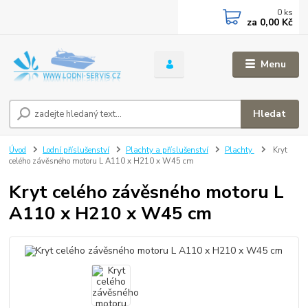
0
ks
za
0,00 Kč
Menu
Hledat
Úvod
Lodní příslušenství
Plachty a příslušenství
Plachty
Kryt
celého závěsného motoru L A110 x H210 x W45 cm
Kryt celého závěsného motoru L
A110 x H210 x W45 cm