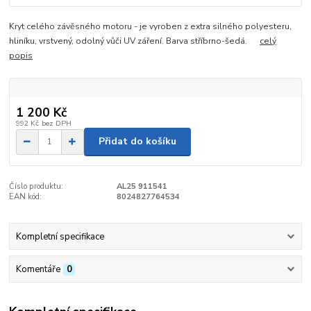
Kryt celého závěsného motoru - je vyroben z extra silného polyesteru,
hliníku, vrstvený, odolný vůči UV záření. Barva stříbrno-šedá.
celý
popis
1 200 Kč
992 Kč
bez DPH
Přidat do košíku
Číslo produktu:
AL25 911541
EAN kód:
8024827764534
Kompletní specifikace
Komentáře
0