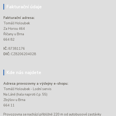
Fakturační údaje
Fakturační adresa:
Tomáš Holoubek
Za Horou 464
Říčany u Brna
664 82
IČ:
87381176
DIČ:
CZ8206204028
Kde nás najdete
Adresa provozovny a výdejny e-shopu:
Tomáš Holoubek - Lodní servis
Na Láně (hala naproti č.p. 55)
Zbýšov u Brna
664 11
Provozovna se nachází přibližně 220 m od autobusové zastávky