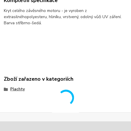
Kompletní specifikace
Kryt celého závěsného
motoru
- je vyroben
z
extra
silného
polyesteru
, hliníku, vrstvený,
odolný vůči UV záření
.
Barva stříbrno-
šedá.
Zboží zařazeno v kategoriích
Plachty