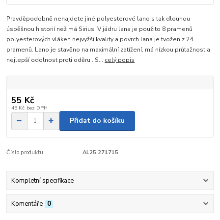
Pravděpodobně nenajdete jiné polyesterové lano s tak dlouhou
úspěšnou historií než má Sirius. V jádru lana je použito 8 pramenů
polyesterových vláken nejvyžší kvality a povrch lana je tvožen z 24
pramenů. Lano je stavěno na maximální zatížení, má nízkou průtažnost a
nejlepší odolnost proti oděru . S...
celý popis
55 Kč
45 Kč
bez DPH
Přidat do košíku
Číslo produktu:
AL25 271715
Kompletní specifikace
Komentáře
0