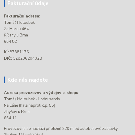
Fakturační údaje
Fakturační adresa:
Tomáš Holoubek
Za Horou 464
Říčany u Brna
664 82
IČ:
87381176
DIČ:
CZ8206204028
Kde nás najdete
Adresa provozovny a výdejny e-shopu:
Tomáš Holoubek - Lodní servis
Na Láně (hala naproti č.p. 55)
Zbýšov u Brna
664 11
Provozovna se nachází přibližně 220 m od autobusové zastávky
Zbýšov-Městský úřad.