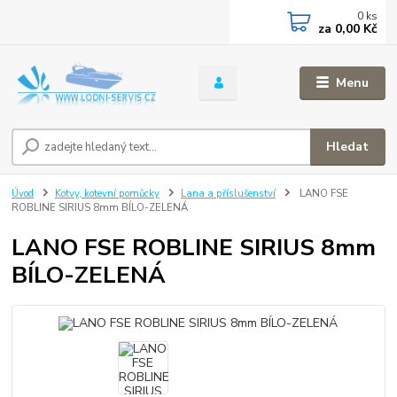
0
ks
za
0,00 Kč
Menu
Hledat
Úvod
Kotvy, kotevní pomůcky
Lana a příslušenství
LANO FSE
ROBLINE SIRIUS 8mm BÍLO-ZELENÁ
LANO FSE ROBLINE SIRIUS 8mm
BÍLO-ZELENÁ