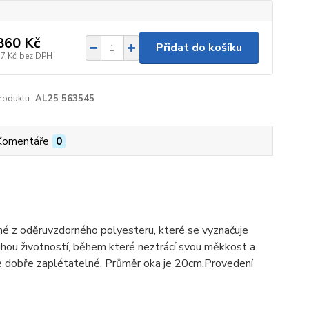
860 Kč
Přidat do košíku
37 Kč
bez DPH
roduktu:
AL25 563545
Komentáře
0
né z oděruvzdorného polyesteru, které se vyznačuje
uhou životností, během které neztrácí svou měkkost a
ce dobře zaplétatelné. Průměr oka je 20cm.Provedení