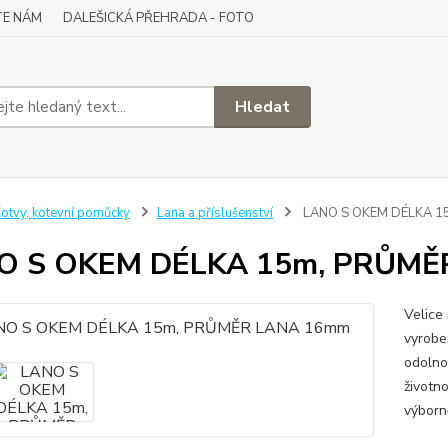
TE NÁM
DALEŠICKÁ PŘEHRADA - FOTO
Hledat
otvy, kotevní pomůcky
Lana a příslušenství
LANO S OKEM DÉLKA 1
O S OKEM DÉLKA 15m, PRŮMĚ
Velice
vyrobe
odolno
životn
výborn