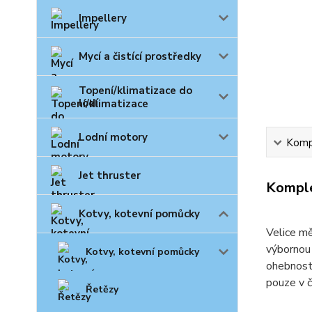
Impellery
Mycí a čistící prostředky
Topení/klimatizace do
lodí
Lodní motory
Kompl
Jet thruster
Komple
Kotvy, kotevní pomůcky
Velice mě
výbornou 
Kotvy, kotevní pomůcky
ohebnost 
pouze v č
Řetězy