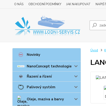
O NÁS
OBCHODNÍ PODMÍNKY
JAK NAKUPOVAT
NAPIŠ
Úvod
K
Novinky
LAN
NanoConcept technologie
Řazení a řízení
Palivový systém
Oleje, maziva a barvy