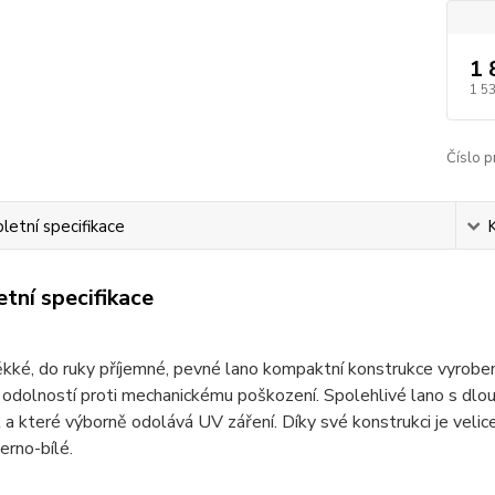
1 
1 5
Číslo p
etní specifikace
tní specifikace
kké, do ruky příjemné, pevné lano kompaktní konstrukce vyrobe
odolností proti mechanickému poškození. Spolehlivé lano s dlo
a které výborně odolává UV záření. Díky své konstrukci je veli
erno-bílé.