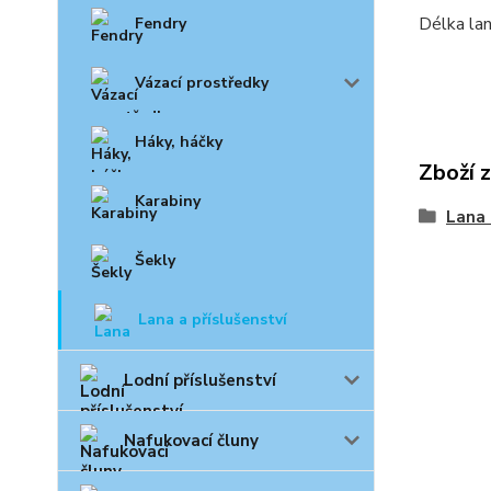
Délka la
Fendry
Vázací prostředky
Háky, háčky
Zboží 
Karabiny
Lana 
Šekly
Lana a příslušenství
Lodní příslušenství
Nafukovací čluny