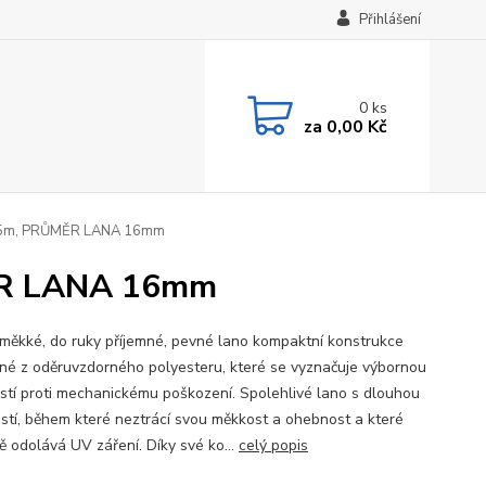
Přihlášení
0
ks
za
0,00 Kč
5m, PRŮMĚR LANA 16mm
R LANA 16mm
 měkké, do ruky příjemné, pevné lano kompaktní konstrukce
né z oděruvzdorného polyesteru, které se vyznačuje výbornou
stí proti mechanickému poškození. Spolehlivé lano s dlouhou
ostí, během které neztrácí svou měkkost a ohebnost a které
ě odolává UV záření. Díky své ko...
celý popis