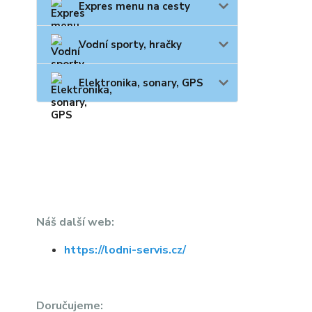
Expres menu na cesty
Vodní sporty, hračky
Elektronika, sonary, GPS
Náš další web:
https://lodni-servis.cz/
Doručujeme: