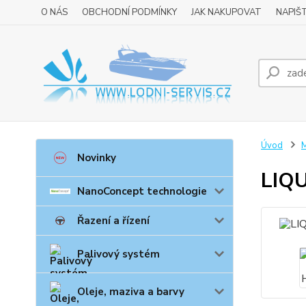
O NÁS
OBCHODNÍ PODMÍNKY
JAK NAKUPOVAT
NAPIŠ
Úvod
M
Novinky
LIQ
NanoConcept technologie
Řazení a řízení
Palivový systém
Oleje, maziva a barvy