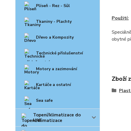
Plíseň - Rez - Sůl
Použití:
Tkaniny - Plachty
Speciálně
Dřevo a Kompozity
obytné př
Technické příslušenství
Motory a zazimování
Zboží 
Kartáče a ostatní
Plast
Sea safe
Topení/klimatizace do
lodí