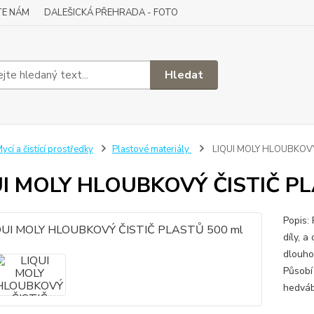
TE NÁM
DALEŠICKÁ PŘEHRADA - FOTO
Hledat
ycí a čistící prostředky
Plastové materiály
LIQUI MOLY HLOUBKOVÝ
UI MOLY HLOUBKOVÝ ČISTIČ PL
Popis:
díly, a
dlouho
Působí
hedváb