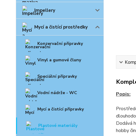
Impellery
Mycí a čistící prostředky
Konzervační přípravky
Vinyl a gumové čluny
Kompl
Speciální přípravky
Komple
Vodní nádrže - WC
Popis:
Prostřede
Mycí a čistící přípravky
dlouhodob
Dodává he
Plastové materiály
hobby čin