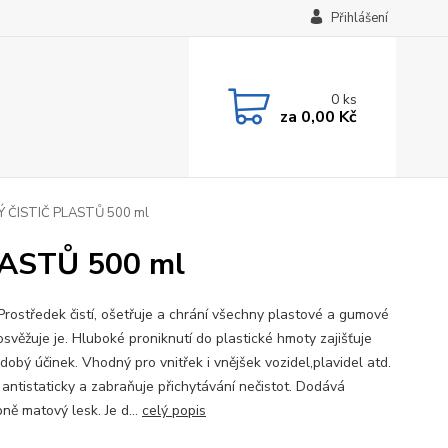
Přihlášení
0
ks
za
0,00 Kč
 ČISTIČ PLASTŮ 500 ml
ASTŮ 500 ml
 Prostředek čistí, ošetřuje a chrání všechny plastové a gumové
 osvěžuje je. Hluboké proniknutí do plastické hmoty zajišťuje
dobý účinek. Vhodný pro vnitřek i vnějšek vozidel,plavidel atd.
 antistaticky a zabraňuje přichytávání nečistot. Dodává
ně matový lesk. Je d...
celý popis