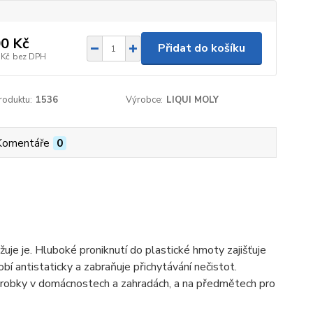
0 Kč
Přidat do košíku
 Kč
bez DPH
roduktu:
1536
Výrobce:
LIQUI MOLY
Komentáře
0
žuje je. Hluboké proniknutí do plastické hmoty zajišťuje
bí antistaticky a zabraňuje přichytávání nečistot.
ýrobky v domácnostech a zahradách, a na předmětech pro