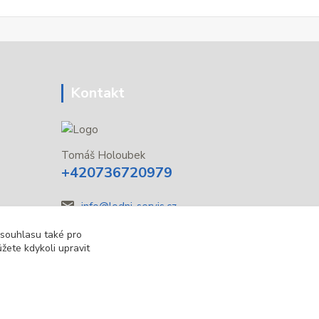
Kontakt
Tomáš Holoubek
+420736720979
info@lodni-servis.cz
 souhlasu také pro
žete kdykoli upravit