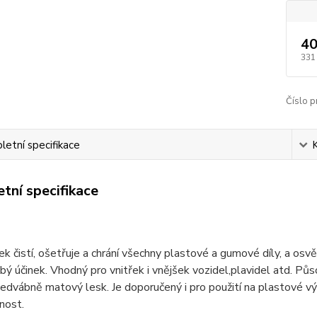
40
331
Číslo p
etní specifikace
tní specifikace
k čistí, ošetřuje a chrání všechny plastové a gumové díly, a osvě
ý účinek. Vhodný pro vnitřek i vnějšek vozidel,plavidel atd. Půso
dvábně matový lesk. Je doporučený i pro použití na plastové v
nost.