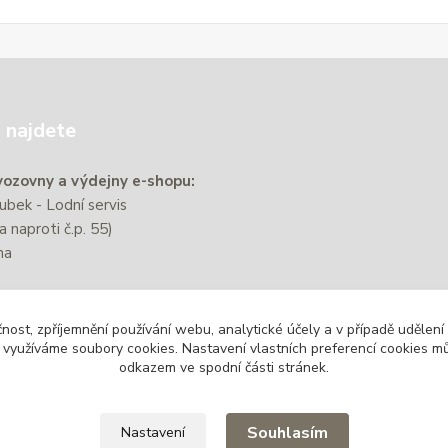
 najdete
ozovny a výdejny e-shopu:
bek - Lodní servis
a naproti č.p. 55)
na
e nachází přibližně 220 m od
čnost, zpříjemnění používání webu, analytické účely a v případě udělení
zastávky Zbýšov-Městský
y využíváme soubory cookies. Nastavení vlastních preferencí cookies mů
odkazem ve spodní části stránek.
Souhlasím
Nastavení