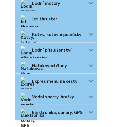
Lodní motory
Jet thruster
Kotvy, kotevní pomůcky
Lodní příslušenství
Nafukovací čluny
Expres menu na cesty
Vodní sporty, hračky
Elektronika, sonary, GPS