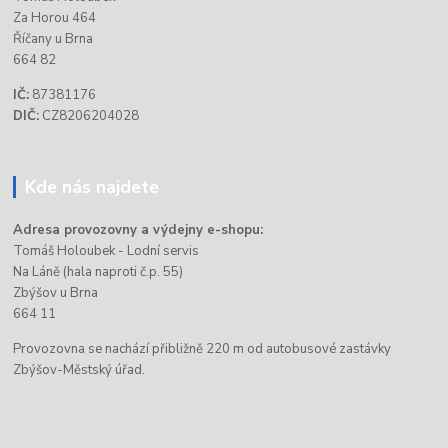
Za Horou 464
Říčany u Brna
664 82
IČ:
87381176
DIČ:
CZ8206204028
Kde nás najdete
Adresa provozovny a výdejny e-shopu:
Tomáš Holoubek - Lodní servis
Na Láně (hala naproti č.p. 55)
Zbýšov u Brna
664 11
Provozovna se nachází přibližně 220 m od autobusové zastávky
Zbýšov-Městský úřad.