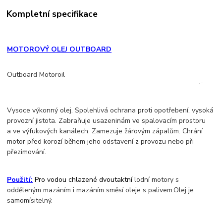
Kompletní specifikace
MOTOROVÝ OLEJ OUTBOARD
Outboard Motoroil
.-
Vysoce výkonný olej. Spolehlivá ochrana proti opotřebení, vysoká
provozní jistota. Zabraňuje usazeninám ve spalovacím prostoru
a ve výfukových kanálech. Zamezuje žárovým zápalům. Chrání
motor před korozí během jeho odstavení z provozu nebo při
přezimování.
Použití:
Pro vodou chlazené dvoutaktní
lodní motory s
odděleným mazáním i mazáním směsí oleje s palivem.Olej je
samomísitelný.