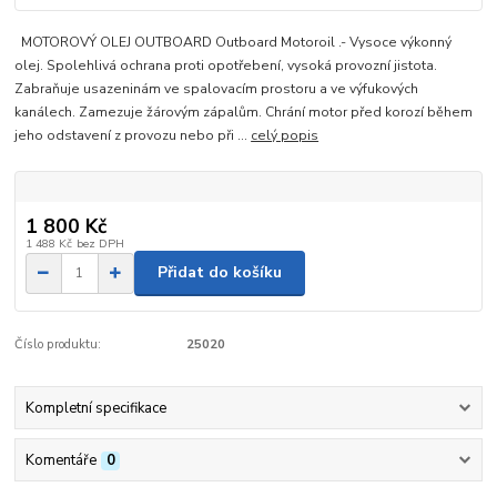
MOTOROVÝ OLEJ OUTBOARD Outboard Motoroil .- Vysoce výkonný
olej. Spolehlivá ochrana proti opotřebení, vysoká provozní jistota.
Zabraňuje usazeninám ve spalovacím prostoru a ve výfukových
kanálech. Zamezuje žárovým zápalům. Chrání motor před korozí během
jeho odstavení z provozu nebo při ...
celý popis
1 800 Kč
1 488 Kč
bez DPH
Přidat do košíku
Číslo produktu:
25020
Kompletní specifikace
Komentáře
0