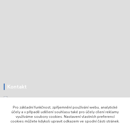
Kontakt
Pro základní funkčnost, zpříjemnění používání webu, analytické
Tomáš Holoubek
účely a v případě udělení souhlasu také pro účely cílení reklamy
+420736720979
využíváme soubory cookies. Nastavení vlastních preferencí
cookies můžete kdykoli upravit odkazem ve spodní části stránek.
info@lodni-servis.cz