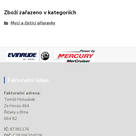
Zboží zařazeno v kategoriích
Mycí a čistící přípravky
Fakturační údaje
Fakturační adresa:
Tomáš Holoubek
Za Horou 464
Říčany u Brna
664 82
IČ:
87381176
DIČ:
CZ8206204028