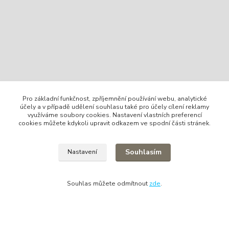
Kontakt
Pro základní funkčnost, zpříjemnění používání webu, analytické
účely a v případě udělení souhlasu také pro účely cílení reklamy
využíváme soubory cookies. Nastavení vlastních preferencí
cookies můžete kdykoli upravit odkazem ve spodní části stránek.
Tomáš Holoubek
+420736720979
Souhlasím
Nastavení
info@lodni-servis.cz
Souhlas můžete odmítnout
zde
.
Vytvořeno na
Eshop-rychle.cz