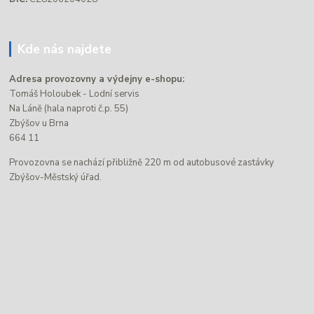
Kde nás najdete
Adresa provozovny a výdejny e-shopu:
Tomáš Holoubek - Lodní servis
Na Láně (hala naproti č.p. 55)
Zbýšov u Brna
664 11
Provozovna se nachází přibližně 220 m od autobusové zastávky
Zbýšov-Městský úřad.