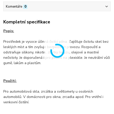
Komentáře
0
Kompletní specifikace
Popis:
Prostředek je vysoce účinná čistící pěna. Zajišťuje čistotu skel bez
lesklých míst a tím zvyšuje bezpečnost provozu. Rozpouští a
odstraňuje silikony, nikotin, zbytky hmyzu, olejové a mastné
nečistoty. Je doporučená i pro použití na plexiskle. Je neutrální vůči
gumě, lakům a plastům.
Použití:
Pro automobilová skla, zrcátka a světlomety u osobních
automobilů. V domácnosti pro okna, zrcadla apod. Pro vnitřní i
venkovní čistění.