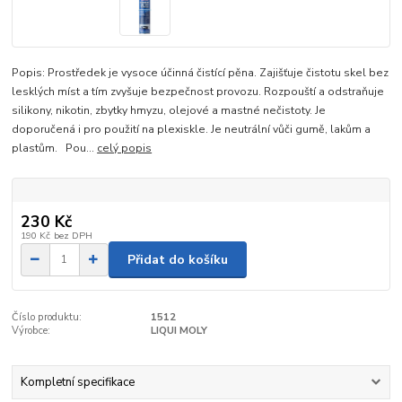
Popis: Prostředek je vysoce účinná čistící pěna. Zajišťuje čistotu skel bez
lesklých míst a tím zvyšuje bezpečnost provozu. Rozpouští a odstraňuje
silikony, nikotin, zbytky hmyzu, olejové a mastné nečistoty. Je
doporučená i pro použití na plexiskle. Je neutrální vůči gumě, lakům a
plastům. Pou...
celý popis
230 Kč
190 Kč
bez DPH
Přidat do košíku
Číslo produktu:
1512
Výrobce:
LIQUI MOLY
Kompletní specifikace