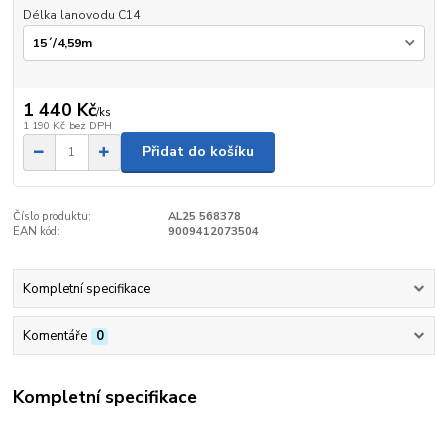
Délka lanovodu C14
1 440 Kč
/
ks
1 190 Kč
bez DPH
Přidat do košíku
Číslo produktu:
AL25 568378
EAN kód:
9009412073504
Kompletní specifikace
Komentáře
0
Kompletní specifikace