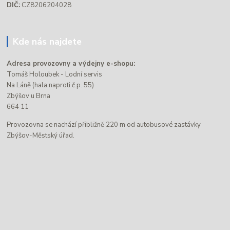
DIČ:
CZ8206204028
Kde nás najdete
Adresa provozovny a výdejny e-shopu:
Tomáš Holoubek - Lodní servis
Na Láně (hala naproti č.p. 55)
Zbýšov u Brna
664 11
Provozovna se nachází přibližně 220 m od autobusové zastávky
Zbýšov-Městský úřad.