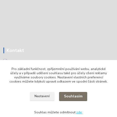
Kontakt
Pro základní funkčnost, zpříjemnění používání webu, analytické
Tomáš Holoubek
účely a v případě udělení souhlasu také pro účely cílení reklamy
+420736720979
využíváme soubory cookies. Nastavení vlastních preferencí
cookies můžete kdykoli upravit odkazem ve spodní části stránek.
info@lodni-servis.cz
Souhlasím
Nastavení
Souhlas můžete odmítnout
zde
.
Vytvořeno na
Eshop-rychle.cz