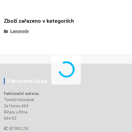
Zboží zařazeno v kategoriích
Lanovody
Fakturační údaje
Fakturační adresa:
Tomáš Holoubek
Za Horou 464
Říčany u Brna
664 82
IČ:
87381176