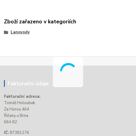
Zboží zařazeno v kategoriích
Lanovody
Fakturační údaje
Fakturační adresa:
Tomáš Holoubek
Za Horou 464
Říčany u Brna
664 82
IČ:
87381176