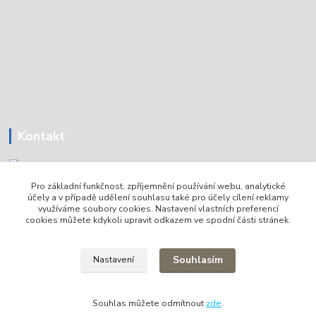
Kontakt
Pro základní funkčnost, zpříjemnění používání webu, analytické
Tomáš Holoubek
účely a v případě udělení souhlasu také pro účely cílení reklamy
+420736720979
využíváme soubory cookies. Nastavení vlastních preferencí
cookies můžete kdykoli upravit odkazem ve spodní části stránek.
info@lodni-servis.cz
Souhlasím
Nastavení
Souhlas můžete odmítnout
zde
.
Vytvořeno na
Eshop-rychle.cz