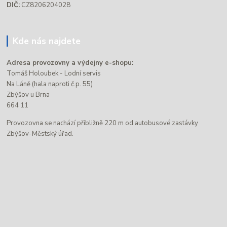
DIČ:
CZ8206204028
Kde nás najdete
Adresa provozovny a výdejny e-shopu:
Tomáš Holoubek - Lodní servis
Na Láně (hala naproti č.p. 55)
Zbýšov u Brna
664 11
Provozovna se nachází přibližně 220 m od autobusové zastávky
Zbýšov-Městský úřad.