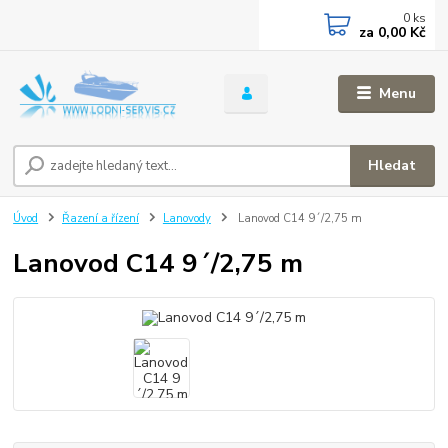
0
ks
za
0,00 Kč
Menu
Hledat
Úvod
Řazení a řízení
Lanovody
Lanovod C14 9´/2,75 m
Lanovod C14 9´/2,75 m