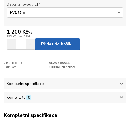
Délka lanovodu C14
1 200 Kč
/
ks
992 Kč
bez DPH
Přidat do košíku
Číslo produktu:
AL25 568311
EAN kód:
9009412072859
Kompletní specifikace
Komentáře
0
Kompletní specifikace