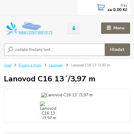
0
ks
za
0,00 Kč
Menu
Hledat
Úvod
Řazení a řízení
Lanovody
Lanovod C16 13´/3,97 m
Lanovod C16 13´/3,97 m