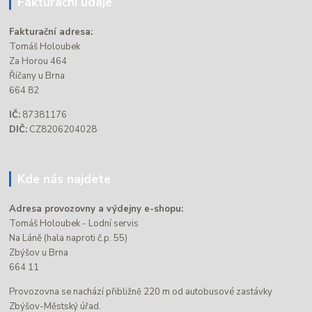
Fakturační údaje
Fakturační adresa:
Tomáš Holoubek
Za Horou 464
Říčany u Brna
664 82
IČ:
87381176
DIČ:
CZ8206204028
Kde nás najdete
Adresa provozovny a výdejny e-shopu:
Tomáš Holoubek - Lodní servis
Na Láně (hala naproti č.p. 55)
Zbýšov u Brna
664 11
Provozovna se nachází přibližně 220 m od autobusové zastávky
Zbýšov-Městský úřad.