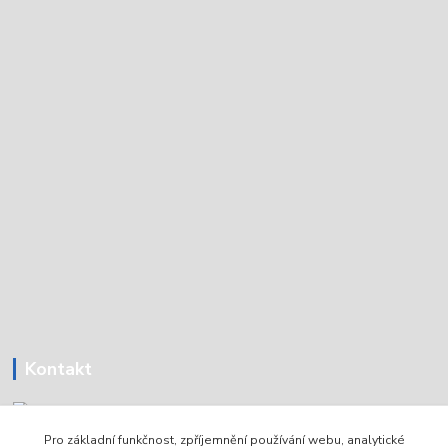
Kontakt
Pro základní funkčnost, zpříjemnění používání webu, analytické
Tomáš Holoubek