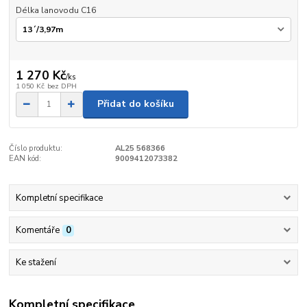
Délka lanovodu C16
1 270 Kč
/
ks
1 050 Kč
bez DPH
Přidat do košíku
Číslo produktu:
AL25 568366
EAN kód:
9009412073382
Kompletní specifikace
Komentáře
0
Ke stažení
Kompletní specifikace